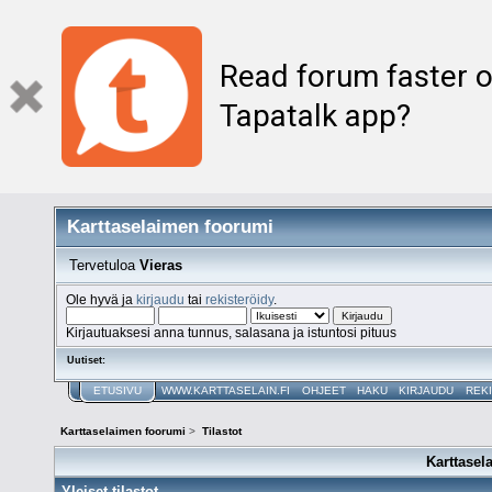
Read forum faster o
Tapatalk app?
Karttaselaimen foorumi
Tervetuloa
Vieras
Ole hyvä ja
kirjaudu
tai
rekisteröidy
.
Kirjautuaksesi anna tunnus, salasana ja istuntosi pituus
Uutiset:
ETUSIVU
WWW.KARTTASELAIN.FI
OHJEET
HAKU
KIRJAUDU
REK
Karttaselaimen foorumi
>
Tilastot
Karttasel
Yleiset tilastot