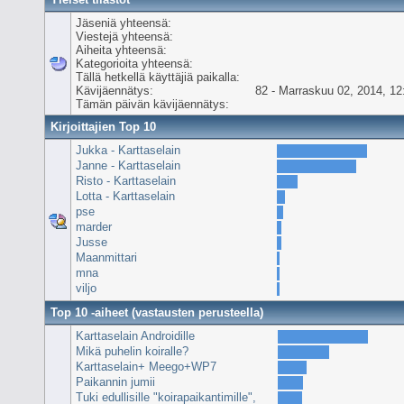
Jäseniä yhteensä:
Viestejä yhteensä:
Aiheita yhteensä:
Kategorioita yhteensä:
Tällä hetkellä käyttäjiä paikalla:
Kävijäennätys:
82 - Marraskuu 02, 2014, 12
Tämän päivän kävijäennätys:
Kirjoittajien Top 10
Jukka - Karttaselain
Janne - Karttaselain
Risto - Karttaselain
Lotta - Karttaselain
pse
marder
Jusse
Maanmittari
mna
viljo
Top 10 -aiheet (vastausten perusteella)
Karttaselain Androidille
Mikä puhelin koiralle?
Karttaselain+ Meego+WP7
Paikannin jumii
Tuki edullisille "koirapaikantimille",