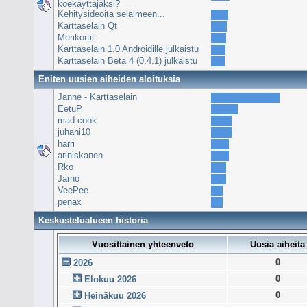
koekäyttäjäksi?
Kehitysideoita selaimeen...
Karttaselain Qt
Merikortit
Karttaselain 1.0 Androidille julkaistu
Karttaselain Beta 4 (0.4.1) julkaistu
Eniten uusien aiheiden aloituksia
Janne - Karttaselain
EetuP
mad cook
juhani10
harri
ariniskanen
Rko
Jarno
VeePee
penax
Keskustelualueen historia
Vuosittainen yhteenveto
Uusia aiheita
0
2026
0
Elokuu 2026
0
Heinäkuu 2026