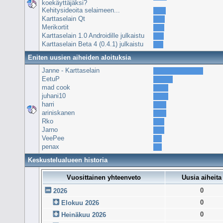
koekäyttäjäksi?
Kehitysideoita selaimeen...
Karttaselain Qt
Merikortit
Karttaselain 1.0 Androidille julkaistu
Karttaselain Beta 4 (0.4.1) julkaistu
Eniten uusien aiheiden aloituksia
Janne - Karttaselain
EetuP
mad cook
juhani10
harri
ariniskanen
Rko
Jarno
VeePee
penax
Keskustelualueen historia
Vuosittainen yhteenveto
Uusia aiheita
0
2026
0
Elokuu 2026
0
Heinäkuu 2026