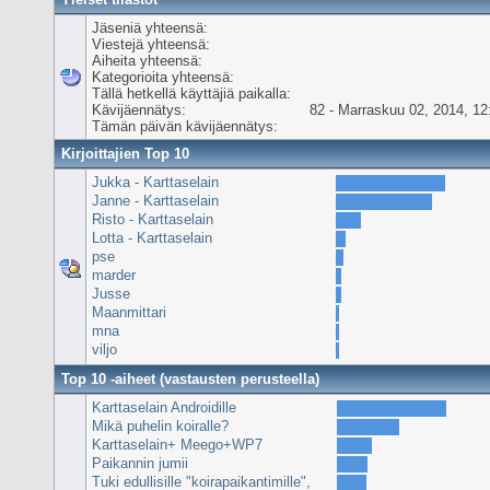
Jäseniä yhteensä:
Viestejä yhteensä:
Aiheita yhteensä:
Kategorioita yhteensä:
Tällä hetkellä käyttäjiä paikalla:
Kävijäennätys:
82 - Marraskuu 02, 2014, 12
Tämän päivän kävijäennätys:
Kirjoittajien Top 10
Jukka - Karttaselain
Janne - Karttaselain
Risto - Karttaselain
Lotta - Karttaselain
pse
marder
Jusse
Maanmittari
mna
viljo
Top 10 -aiheet (vastausten perusteella)
Karttaselain Androidille
Mikä puhelin koiralle?
Karttaselain+ Meego+WP7
Paikannin jumii
Tuki edullisille "koirapaikantimille",