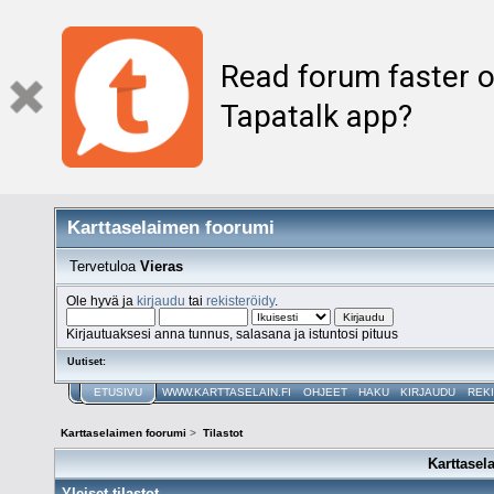
Read forum faster o
Tapatalk app?
Karttaselaimen foorumi
Tervetuloa
Vieras
Ole hyvä ja
kirjaudu
tai
rekisteröidy
.
Kirjautuaksesi anna tunnus, salasana ja istuntosi pituus
Uutiset:
ETUSIVU
WWW.KARTTASELAIN.FI
OHJEET
HAKU
KIRJAUDU
REK
Karttaselaimen foorumi
>
Tilastot
Karttasel
Yleiset tilastot