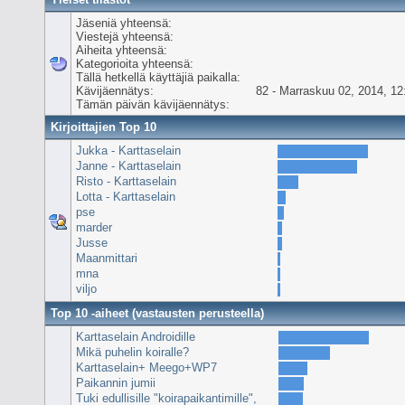
Jäseniä yhteensä:
Viestejä yhteensä:
Aiheita yhteensä:
Kategorioita yhteensä:
Tällä hetkellä käyttäjiä paikalla:
Kävijäennätys:
82 - Marraskuu 02, 2014, 12
Tämän päivän kävijäennätys:
Kirjoittajien Top 10
Jukka - Karttaselain
Janne - Karttaselain
Risto - Karttaselain
Lotta - Karttaselain
pse
marder
Jusse
Maanmittari
mna
viljo
Top 10 -aiheet (vastausten perusteella)
Karttaselain Androidille
Mikä puhelin koiralle?
Karttaselain+ Meego+WP7
Paikannin jumii
Tuki edullisille "koirapaikantimille",