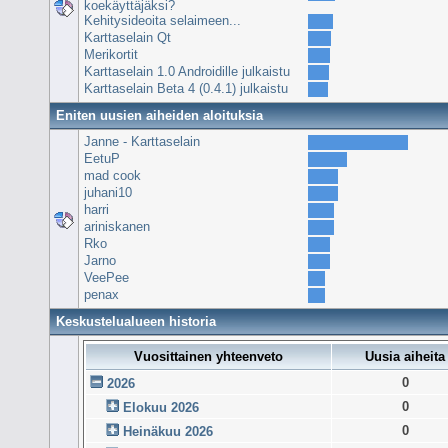
koekäyttäjäksi?
Kehitysideoita selaimeen...
Karttaselain Qt
Merikortit
Karttaselain 1.0 Androidille julkaistu
Karttaselain Beta 4 (0.4.1) julkaistu
Eniten uusien aiheiden aloituksia
Janne - Karttaselain
EetuP
mad cook
juhani10
harri
ariniskanen
Rko
Jarno
VeePee
penax
Keskustelualueen historia
Vuosittainen yhteenveto
Uusia aiheita
0
2026
0
Elokuu 2026
0
Heinäkuu 2026