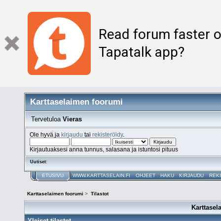
Read forum faster o
Tapatalk app?
Karttaselaimen foorumi
Tervetuloa
Vieras
Ole hyvä ja
kirjaudu
tai
rekisteröidy
.
Kirjautuaksesi anna tunnus, salasana ja istuntosi pituus
Uutiset:
ETUSIVU
WWW.KARTTASELAIN.FI
OHJEET
HAKU
KIRJAUDU
REK
Karttaselaimen foorumi
>
Tilastot
Karttasel
Yleiset tilastot