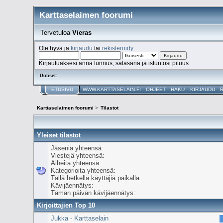
Karttaselaimen foorumi
Tervetuloa
Vieras
Ole hyvä ja
kirjaudu
tai
rekisteröidy
.
Kirjautuaksesi anna tunnus, salasana ja istuntosi pituus
Uutiset:
ETUSIVU
WWW.KARTTASELAIN.FI
OHJEET
HAKU
KIRJAUDU
Karttaselaimen foorumi
>
Tilastot
Yleiset tilastot
Jäseniä yhteensä:
Viestejä yhteensä:
Aiheita yhteensä:
Kategorioita yhteensä:
Tällä hetkellä käyttäjiä paikalla:
Kävijäennätys:
Tämän päivän kävijäennätys:
Kirjoittajien Top 10
Jukka - Karttaselain