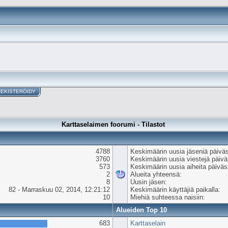
REKISTERÖIDY
Karttaselaimen foorumi - Tilastot
4788
Keskimäärin uusia jäseniä päivä
3760
Keskimäärin uusia viestejä päiv
573
Keskimäärin uusia aiheita päiväs
2
Alueita yhteensä:
8
Uusin jäsen:
82 - Marraskuu 02, 2014, 12:21:12
Keskimäärin käyttäjiä paikalla:
10
Miehiä suhteessa naisiin:
Alueiden Top 10
683
Karttaselain