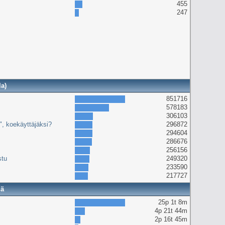
455
247
la)
851716
578183
306103
e", koekäyttäjäksi?
296872
294604
286676
256156
stu
249320
233590
217727
lä
25p 1t 8m
4p 21t 44m
2p 16t 45m