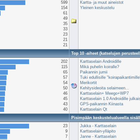
599
Kartta- ja muut aineistot
154
Yleinen keskustelu
61
49
35
33
23
21
21
Top 10 -aiheet (katselujen perusteel
202
Karttaselain Androidille
115
Mikä puhelin koiralle?
65
Paikannin jumii
57
Tuki edullisille "koirapaikantimill
54
Merikortit
50
Kehitysideoita selaimeen...
46
Karttaselain+ Meego+WP7
45
Karttaselain 1.0 Androidille julkai
43
GPS-paikannin Kiinasta
40
Karttaselain Qt
Pisimpään keskustelualueella sisäl
23
Jukka - Karttaselain
9
Karttaselain-ylläpito
7
Janne - Karttaselain