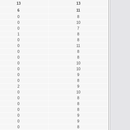
13
13
6
11
0
8
0
10
0
7
1
8
0
8
0
11
0
8
0
8
0
10
0
10
0
9
0
8
2
9
0
10
0
8
0
8
0
8
0
9
0
9
0
8