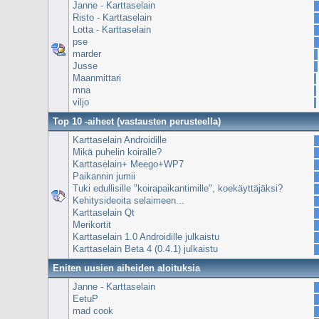
Janne - Karttaselain
Risto - Karttaselain
Lotta - Karttaselain
pse
marder
Jusse
Maanmittari
mna
viljo
Top 10 -aiheet (vastausten perusteella)
Karttaselain Androidille
Mikä puhelin koiralle?
Karttaselain+ Meego+WP7
Paikannin jumii
Tuki edullisille "koirapaikantimille", koekäyttäjäksi?
Kehitysideoita selaimeen...
Karttaselain Qt
Merikortit
Karttaselain 1.0 Androidille julkaistu
Karttaselain Beta 4 (0.4.1) julkaistu
Eniten uusien aiheiden aloituksia
Janne - Karttaselain
EetuP
mad cook