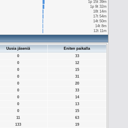
1p 15t 39m
1p 9t 32m
18t 14m
17t 54m
14t 50m
14t 8m
12t 11m
Uusia jäseniä
Eniten paikalla
0
33
0
12
0
15
0
31
0
20
0
33
0
14
0
13
0
15
11
63
133
19