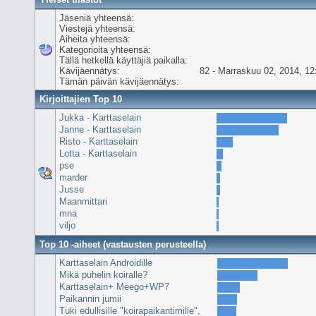
Jäseniä yhteensä:
Viestejä yhteensä:
Aiheita yhteensä:
Kategorioita yhteensä:
Tällä hetkellä käyttäjiä paikalla:
Kävijäennätys:
82 - Marraskuu 02, 2014, 12
Tämän päivän kävijäennätys:
Kirjoittajien Top 10
Jukka - Karttaselain
Janne - Karttaselain
Risto - Karttaselain
Lotta - Karttaselain
pse
marder
Jusse
Maanmittari
mna
viljo
Top 10 -aiheet (vastausten perusteella)
Karttaselain Androidille
Mikä puhelin koiralle?
Karttaselain+ Meego+WP7
Paikannin jumii
Tuki edullisille "koirapaikantimille",