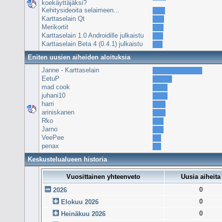
koekäyttäjäksi?
Kehitysideoita selaimeen...
Karttaselain Qt
Merikortit
Karttaselain 1.0 Androidille julkaistu
Karttaselain Beta 4 (0.4.1) julkaistu
Eniten uusien aiheiden aloituksia
Janne - Karttaselain
EetuP
mad cook
juhani10
harri
ariniskanen
Rko
Jarno
VeePee
penax
Keskustelualueen historia
Vuosittainen yhteenveto
Uusia aiheita
0
2026
0
Elokuu 2026
0
Heinäkuu 2026