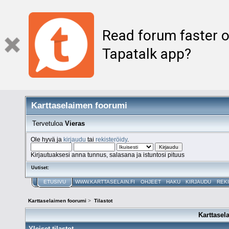
Read forum faster o
Tapatalk app?
Karttaselaimen foorumi
Tervetuloa
Vieras
Ole hyvä ja
kirjaudu
tai
rekisteröidy
.
Kirjautuaksesi anna tunnus, salasana ja istuntosi pituus
Uutiset:
ETUSIVU
WWW.KARTTASELAIN.FI
OHJEET
HAKU
KIRJAUDU
REK
Karttaselaimen foorumi
>
Tilastot
Karttasel
Yleiset tilastot