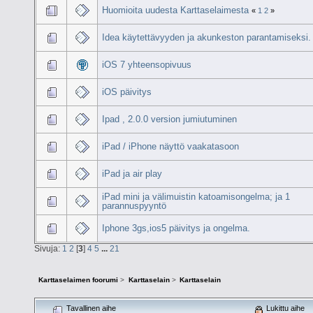
Huomioita uudesta Karttaselaimesta
«
1
2
»
Idea käytettävyyden ja akunkeston parantamiseksi.
iOS 7 yhteensopivuus
iOS päivitys
Ipad , 2.0.0 version jumiutuminen
iPad / iPhone näyttö vaakatasoon
iPad ja air play
iPad mini ja välimuistin katoamisongelma; ja 1
parannuspyyntö
Iphone 3gs,ios5 päivitys ja ongelma.
Sivuja:
1
2
[
3
]
4
5
...
21
Karttaselaimen foorumi
>
Karttaselain
>
Karttaselain
Tavallinen aihe
Lukittu aihe