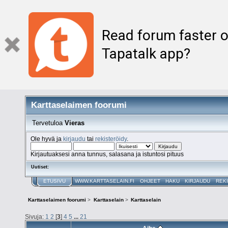
Read forum faster o
Tapatalk app?
Karttaselaimen foorumi
Tervetuloa
Vieras
Ole hyvä ja
kirjaudu
tai
rekisteröidy
.
Kirjautuaksesi anna tunnus, salasana ja istuntosi pituus
Uutiset:
ETUSIVU
WWW.KARTTASELAIN.FI
OHJEET
HAKU
KIRJAUDU
REK
Karttaselaimen foorumi
>
Karttaselain
>
Karttaselain
Sivuja:
1
2
[
3
]
4
5
...
21