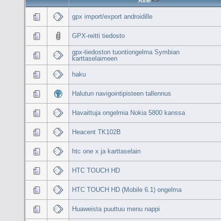
Aihe
gpx import/export androidille
GPX-reitti tiedosto
gpx-tiedoston tuontiongelma Symbian
karttaselaimeen
haku
Halutun navigointipisteen tallennus
Havaittuja ongelmia Nokia 5800 kanssa
Heacent TK102B
htc one x ja karttaselain
HTC TOUCH HD
HTC TOUCH HD (Mobile 6.1) ongelma
Huaweista puuttuu menu nappi