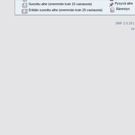
Pysyvä aihe
Suosittu aihe (enemmän kuin 15 vastausta)
Äänestys
Erittäin suosittu aihe (enemmän kuin 25 vastausta)
SMF 2.0.18
|
X