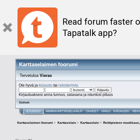
Read forum faster o
Tapatalk app?
Karttaselaimen foorumi
Tervetuloa
Vieras
Ole hyvä ja
kirjaudu
tai
rekisteröidy
.
Kirjautuaksesi anna tunnus, salasana ja istuntosi pituus
Uutiset:
ETUSIVU
WWW.KARTTASELAIN.FI
OHJEET
HAKU
KIRJAUDU
REK
Karttaselaimen foorumi
>
Karttaselain
>
Karttaselain
>
Reittipisteen muokkaus,