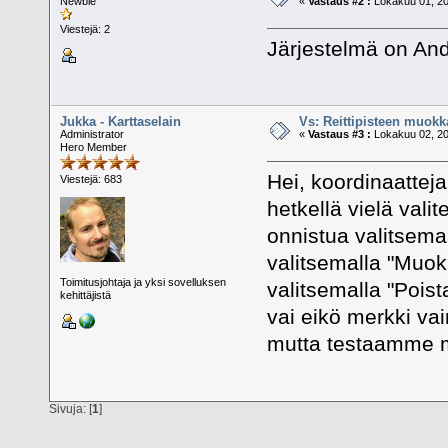
Newbie
«
Vastaus #2 :
Lokakuu 01, 20
Viestejä: 2
Järjestelmä on And
Jukka - Karttaselain
Vs: Reittipisteen muokk
Administrator
«
Vastaus #3 :
Lokakuu 02, 20
Hero Member
Hei, koordinaatteja
Viestejä: 683
hetkellä vielä val
onnistua valitsemal
valitsemalla "Muok
Toimitusjohtaja ja yksi sovelluksen
valitsemalla "Poist
kehittäjistä
vai eikö merkki va
mutta testaamme myö
Sivuja: [
1
]