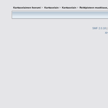
Karttaselaimen foorumi
>
Karttaselain
>
Karttaselain
>
Reittipisteen muokkaus,
SMF 2.0.18
|
X