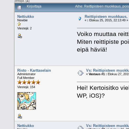
Sivuja: [
1
]
Kirjoittaja
Aihe: Reittipisteen muokkaus, poi
Nettiukko
Reittipisteen muokkaus, 
Newbie
«
:
Elokuu 25, 2015, 22:13:49 »
Viestejä: 2
Voiko muuttaa reit
Miten reittipiste 
eipä häviä!
Risto - Karttaselain
Vs: Reittipisteen muokk
Administrator
«
Vastaus #1 :
Elokuu 27, 2015
Full Member
Hei! Kertoisitko vi
Viestejä: 154
WP, iOS)?
Nettiukko
Vs: Reittipisteen muokk