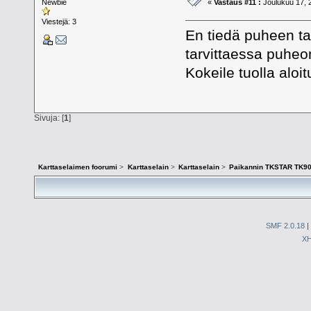
Newbie
«
Vastaus #11 :
Joulukuu 17, 
Viestejä: 3
En tiedä puheen ta
tarvittaessa puheo
Kokeile tuolla aloit
Sivuja: [
1
]
Karttaselaimen foorumi
>
Karttaselain
>
Karttaselain
>
Paikannin TKSTAR TK9
SMF 2.0.18
|
X