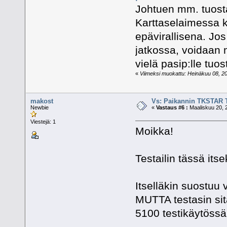
Johtuen mm. tuosta
Karttaselaimessa ko
epävirallisena. Jo
jatkossa, voidaan ma
vielä pasip:lle tuos
«
Viimeksi muokattu: Heinäkuu 08, 201
makost
Vs: Paikannin TKSTAR 
Newbie
«
Vastaus #6 :
Maaliskuu 20, 
Viestejä: 1
Moikka!
Testailin tässä its
Itselläkin suostuu
MUTTA testasin sit
5100 testikäytössä