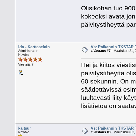
Olisikohan tuo 9001
kokeeksi avata jonk
päivitystiheyttä pa
Ida - Karttaselain
Vs: Paikannin TKSTAR 
Administrator
«
Vastaus #7 :
Maaliskuu 21, 
Newbie
Hei ja kiitos viest
Viestejä: 7
päivitystiheyttä ol
60 sekunnin. On ma
säädettävissä esim
luultavasti liity k
lisätietoa on saatav
kaitsur
Vs: Paikannin TKSTAR 
Newbie
«
Vastaus #8 :
Marraskuu 03, 