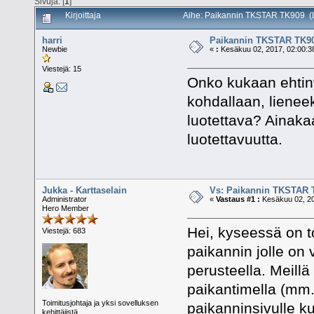
Sivuja: [
1
]
Kirjoittaja
Aihe: Paikannin TKSTAR TK909 (L
harri
Paikannin TKSTAR TK9
Newbie
«
:
Kesäkuu 02, 2017, 02:00:3
Viestejä: 15
Onko kukaan ehtinyt
kohdallaan, lieneek
luotettava? Ainakaa
luotettavuutta.
Jukka - Karttaselain
Vs: Paikannin TKSTAR 
Administrator
«
Vastaus #1 :
Kesäkuu 02, 20
Hero Member
Hei, kyseessä on t
Viestejä: 683
paikannin jolle on 
perusteella. Meillä
paikantimella (mm. 
Toimitusjohtaja ja yksi sovelluksen
paikanninsivulle kun
kehittäjistä