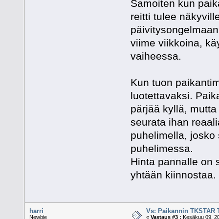
Samoiten kun paikan
reitti tulee näkyvil
päivitysongelmaan
viime viikkoina, kä
vaiheessa.
Kun tuon paikantime
luotettavaksi. Pai
pärjää kyllä, mutt
seurata ihan reaali
puhelimella, josko 
puhelimessa.
Hinta pannalle on s
yhtään kiinnostaa.
harri
Vs: Paikannin TKSTAR 
Newbie
«
Vastaus #3 :
Kesäkuu 09, 20