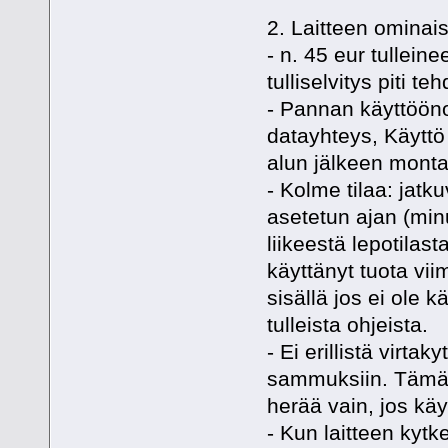
2. Laitteen ominais
- n. 45 eur tullein
tulliselvitys piti t
- Pannan käyttöönot
datayhteys, Käyttö e
alun jälkeen montaa
- Kolme tilaa: jatk
asetetun ajan (min
liikeestä lepotila
käyttänyt tuota vi
sisällä jos ei ole 
tulleista ohjeista.
- Ei erillistä virta
sammuksiin. Tämä 
herää vain, jos käy
- Kun laitteen kytk