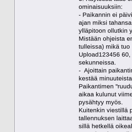
ominaisuuksiin:
- Paikannin ei päivi
ajan miksi tahansa.
ylläpitoon ollutkin
Mistään ohjeista e
tulleissa) mikä tuo 
Upload123456 60, mi
sekunneissa.
- Ajoittain paikant
kestää minuuteista 
Paikantimen "ruudu
aikaa kulunut viime
pysähtyy myös.
Kuitenkin viestillä
tallennuksen laitt
sillä hetkellä oikea