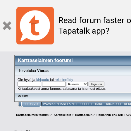
Read forum faster o
Tapatalk app?
Karttaselaimen foorumi
Tervetuloa
Vieras
Ole hyvä ja
kirjaudu
tai
rekisteröidy
.
Kirjautuaksesi anna tunnus, salasana ja istuntosi pituus
Uutiset:
ETUSIVU
WWW.KARTTASELAIN.FI
OHJEET
HAKU
KIRJAUDU
REK
Karttaselaimen foorumi
>
Karttaselain
>
Karttaselain
>
Paikannin TKSTAR TK9