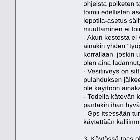
ohjeista poiketen t
toimii edellisten a
lepotila-asetus sä
muuttaminen ei toi
- Akun kestosta ei
ainakin yhden "työ
kerrallaan, joskin
olen aina ladannut,
- Vesitiiveys on si
pulahduksen jälkeen 
ole käyttöön ainaka
- Todella kätevän 
pantakin ihan hyvä
- Gps itsessään tun
käytettään kalliimm
3. Käytössä taas o