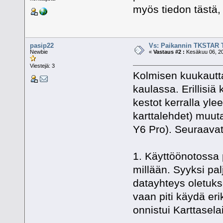
myös tiedon tästä, 
pasip22
Vs: Paikannin TKSTAR 
Newbie
«
Vastaus #2 :
Kesäkuu 06, 20
Viestejä: 3
Kolmisen kuukautta
kaulassa. Erillisiä
kestot kerralla yl
karttalehdet) muu
Y6 Pro). Seuraavat
1. Käyttöönotossa 
millään. Syyksi palj
datayhteys oletuks
vaan piti käydä eri
onnistui Karttase