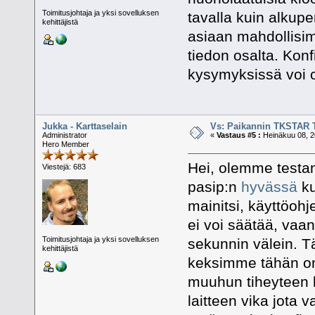
Toimitusjohtaja ja yksi sovelluksen
tavalla kuin alkup
kehittäjistä
asiaan mahdollisi
tiedon osalta. Kon
kysymyksissä voi 
Jukka - Karttaselain
Vs: Paikannin TKSTAR 
Administrator
«
Vastaus #5 :
Heinäkuu 08, 2
Hero Member
Hei, olemme testan
Viestejä: 683
pasip:n
hyvässä
ku
mainitsi, käyttöohj
ei voi säätää, vaan
Toimitusjohtaja ja yksi sovelluksen
sekunnin välein. Tä
kehittäjistä
keksimme tähän on 
muuhun tiheyteen 
laitteen vika jota 