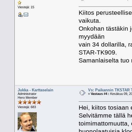
Viestejä: 15
Kiitos perusteellis
vaikuta.
Onkohan tästäkin jo
myydään
vain 34 dollarilla,
STAR-TK909.
Samanlaiselta tuo 
Jukka - Karttaselain
Vs: Paikannin TKSTAR 
Administrator
«
Vastaus #4 :
Kesäkuu 09, 20
Hero Member
Hei, kiitos tosiaan
Viestejä: 683
Selvitämme tällä he
toimimattomuutta, o
huonolaatuisia kloo