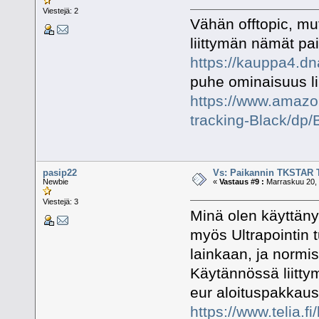
Viestejä: 2
Vähän offtopic, mu
liittymän nämät pai
https://kauppa4.dn
puhe ominaisuus l
https://www.amazo
tracking-Black/d
pasip22
Vs: Paikannin TKSTAR 
Newbie
«
Vastaus #9 :
Marraskuu 20, 
Viestejä: 3
Minä olen käyttänyt
myös Ultrapointin 
lainkaan, ja normis
Käytännössä liitt
eur aloituspakkaus
https://www.telia.fi