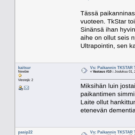
Tässä paikanninasi
vuoteen. TkStar toi
Sinänsä ihan hyvin
aihe on ollut seis
Ultrapointin, sen ka
kaitsur
Vs: Paikannin TKSTAR 
Newbie
«
Vastaus #10 :
Joulukuu 01, 
Viestejä: 2
Miksihän luin josta
paikantimen simmill
Laite ollut hankitt
etenevän dementia
pasip22
Vs: Paikannin TKSTAR 