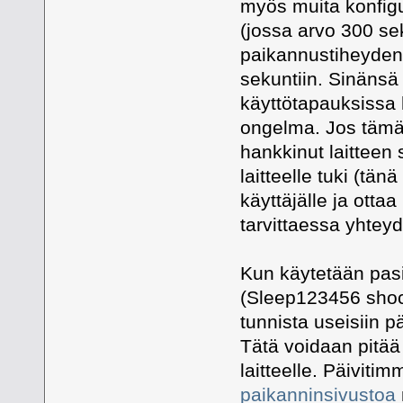
myös muita konfig
(jossa arvo 300 sek
paikannustiheyden 
sekuntiin. Sinänsä
käyttötapauksissa h
ongelma. Jos tämä e
hankkinut laitteen 
laitteelle tuki (tä
käyttäjälle ja ottaa
tarvittaessa yhtey
Kun käytetään pas
(Sleep123456 shock
tunnista useisiin pä
Tätä voidaan pitä
laitteelle. Päiviti
paikanninsivustoa