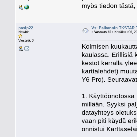
myös tiedon tästä, 
pasip22
Vs: Paikannin TKSTAR 
Newbie
«
Vastaus #2 :
Kesäkuu 06, 20
Viestejä: 3
Kolmisen kuukautta
kaulassa. Erillisiä
kestot kerralla yl
karttalehdet) muu
Y6 Pro). Seuraavat
1. Käyttöönotossa 
millään. Syyksi palj
datayhteys oletuks
vaan piti käydä eri
onnistui Karttase