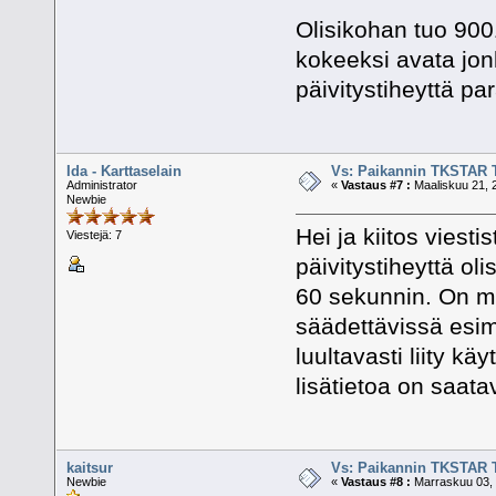
Olisikohan tuo 9001
kokeeksi avata jonk
päivitystiheyttä pa
Ida - Karttaselain
Vs: Paikannin TKSTAR 
Administrator
«
Vastaus #7 :
Maaliskuu 21, 
Newbie
Hei ja kiitos viest
Viestejä: 7
päivitystiheyttä ol
60 sekunnin. On ma
säädettävissä esim
luultavasti liity k
lisätietoa on saatav
kaitsur
Vs: Paikannin TKSTAR 
Newbie
«
Vastaus #8 :
Marraskuu 03, 