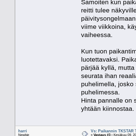
Samoiten kun paikan
reitti tulee näkyvil
päivitysongelmaan
viime viikkoina, kä
vaiheessa.
Kun tuon paikantime
luotettavaksi. Pai
pärjää kyllä, mutt
seurata ihan reaali
puhelimella, josko 
puhelimessa.
Hinta pannalle on s
yhtään kiinnostaa.
harri
Vs: Paikannin TKSTAR 
Newbie
«
Vastaus #3 :
Kesäkuu 09, 20