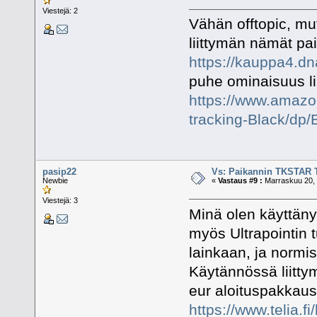
Viestejä: 2
Vähän offtopic, mu
liittymän nämät pai
https://kauppa4.dn
puhe ominaisuus l
https://www.amazo
tracking-Black/d
pasip22
Vs: Paikannin TKSTAR 
Newbie
«
Vastaus #9 :
Marraskuu 20, 
Viestejä: 3
Minä olen käyttänyt
myös Ultrapointin 
lainkaan, ja normis
Käytännössä liitt
eur aloituspakkaus
https://www.telia.fi