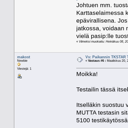
Johtuen mm. tuosta
Karttaselaimessa ko
epävirallisena. Jo
jatkossa, voidaan ma
vielä pasip:lle tuos
«
Viimeksi muokattu: Heinäkuu 08, 201
makost
Vs: Paikannin TKSTAR 
Newbie
«
Vastaus #6 :
Maaliskuu 20, 
Viestejä: 1
Moikka!
Testailin tässä its
Itselläkin suostuu
MUTTA testasin sit
5100 testikäytössä