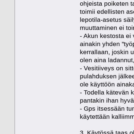
ohjeista poiketen t
toimii edellisten a
lepotila-asetus sä
muuttaminen ei toi
- Akun kestosta ei
ainakin yhden "työ
kerrallaan, joskin
olen aina ladannut,
- Vesitiiveys on si
pulahduksen jälkeen 
ole käyttöön ainaka
- Todella kätevän 
pantakin ihan hyvä
- Gps itsessään tun
käytettään kalliimm
3. Käytössä taas o