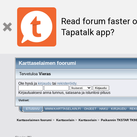
Read forum faster o
Tapatalk app?
Karttaselaimen foorumi
Tervetuloa
Vieras
Ole hyvä ja
kirjaudu
tai
rekisteröidy
.
Kirjautuaksesi anna tunnus, salasana ja istuntosi pituus
Uutiset:
ETUSIVU
WWW.KARTTASELAIN.FI
OHJEET
HAKU
KIRJAUDU
REK
Karttaselaimen foorumi
>
Karttaselain
>
Karttaselain
>
Paikannin TKSTAR TK9