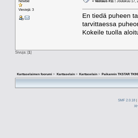
Newbie
«
Vastaus #11 :
Joulukuu 17, 
Viestejä: 3
En tiedä puheen ta
tarvittaessa puheo
Kokeile tuolla aloit
Sivuja: [
1
]
Karttaselaimen foorumi
>
Karttaselain
>
Karttaselain
>
Paikannin TKSTAR TK9
SMF 2.0.18
|
X