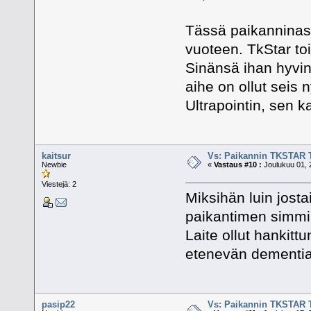
Tässä paikanninasi
vuoteen. TkStar toi
Sinänsä ihan hyvin
aihe on ollut seis
Ultrapointin, sen ka
kaitsur
Vs: Paikannin TKSTAR 
Newbie
«
Vastaus #10 :
Joulukuu 01, 
Viestejä: 2
Miksihän luin josta
paikantimen simmill
Laite ollut hankitt
etenevän dementia
pasip22
Vs: Paikannin TKSTAR 