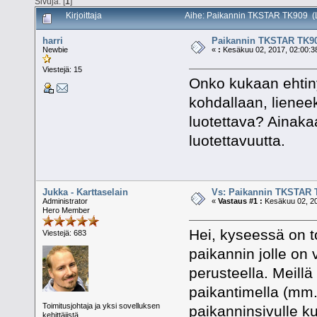
Sivuja: [
1
]
Kirjoittaja
Aihe: Paikannin TKSTAR TK909 (L
harri
Paikannin TKSTAR TK9
Newbie
«
:
Kesäkuu 02, 2017, 02:00:3
Viestejä: 15
Onko kukaan ehtinyt
kohdallaan, lieneek
luotettava? Ainakaa
luotettavuutta.
Jukka - Karttaselain
Vs: Paikannin TKSTAR 
Administrator
«
Vastaus #1 :
Kesäkuu 02, 20
Hero Member
Hei, kyseessä on t
Viestejä: 683
paikannin jolle on 
perusteella. Meillä
paikantimella (mm. 
Toimitusjohtaja ja yksi sovelluksen
paikanninsivulle kun
kehittäjistä