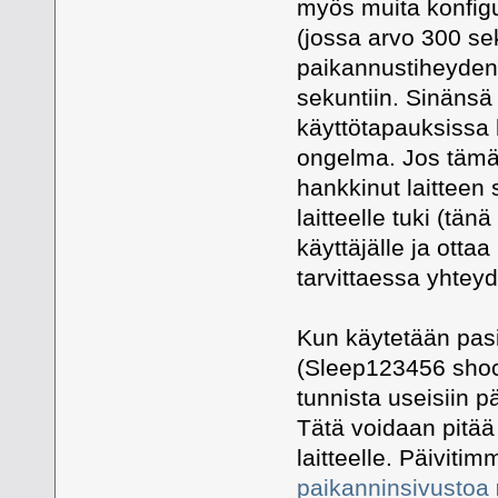
myös muita konfig
(jossa arvo 300 sek
paikannustiheyden 
sekuntiin. Sinänsä
käyttötapauksissa h
ongelma. Jos tämä e
hankkinut laitteen 
laitteelle tuki (tä
käyttäjälle ja ottaa
tarvittaessa yhtey
Kun käytetään pas
(Sleep123456 shock
tunnista useisiin pä
Tätä voidaan pitä
laitteelle. Päiviti
paikanninsivustoa