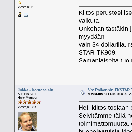
Viestejä: 15
Kiitos perusteellis
vaikuta.
Onkohan tästäkin jo
myydään
vain 34 dollarilla,
STAR-TK909.
Samanlaiselta tuo 
Jukka - Karttaselain
Vs: Paikannin TKSTAR 
Administrator
«
Vastaus #4 :
Kesäkuu 09, 20
Hero Member
Hei, kiitos tosiaan
Viestejä: 683
Selvitämme tällä he
toimimattomuutta, o
huonolaatuisia kloo