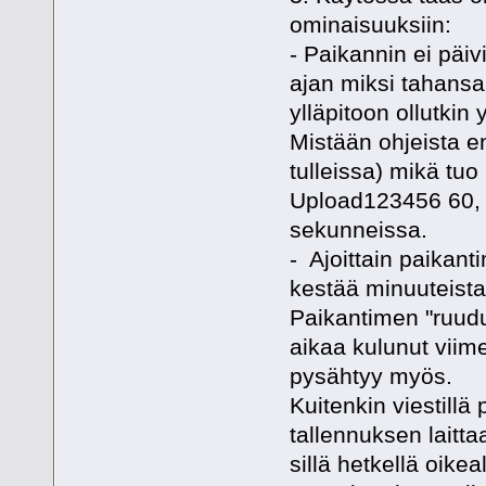
ominaisuuksiin:
- Paikannin ei päivi
ajan miksi tahansa.
ylläpitoon ollutkin
Mistään ohjeista e
tulleissa) mikä tuo 
Upload123456 60, mi
sekunneissa.
- Ajoittain paikant
kestää minuuteista 
Paikantimen "ruudu
aikaa kulunut viime
pysähtyy myös.
Kuitenkin viestillä
tallennuksen laitt
sillä hetkellä oikea