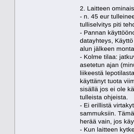
2. Laitteen ominais
- n. 45 eur tullein
tulliselvitys piti t
- Pannan käyttöönot
datayhteys, Käyttö e
alun jälkeen montaa
- Kolme tilaa: jatk
asetetun ajan (min
liikeestä lepotila
käyttänyt tuota vi
sisällä jos ei ole 
tulleista ohjeista.
- Ei erillistä virta
sammuksiin. Tämä 
herää vain, jos käy
- Kun laitteen kytk