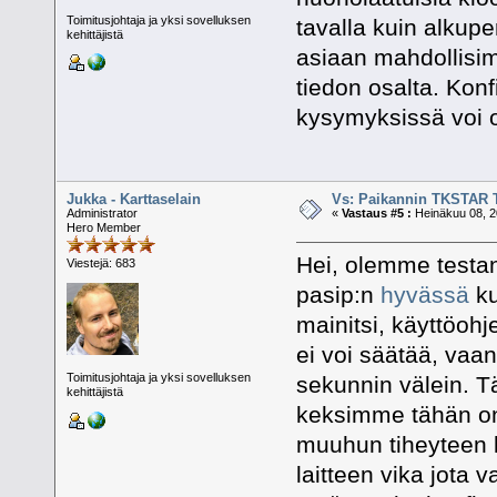
Toimitusjohtaja ja yksi sovelluksen
tavalla kuin alkup
kehittäjistä
asiaan mahdollisi
tiedon osalta. Kon
kysymyksissä voi 
Jukka - Karttaselain
Vs: Paikannin TKSTAR 
Administrator
«
Vastaus #5 :
Heinäkuu 08, 2
Hero Member
Hei, olemme testan
Viestejä: 683
pasip:n
hyvässä
ku
mainitsi, käyttöohj
ei voi säätää, vaan
Toimitusjohtaja ja yksi sovelluksen
sekunnin välein. Tä
kehittäjistä
keksimme tähän on 
muuhun tiheyteen 
laitteen vika jota 