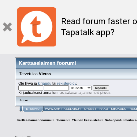
Read forum faster o
Tapatalk app?
Karttaselaimen foorumi
Tervetuloa
Vieras
Ole hyvä ja
kirjaudu
tai
rekisteröidy
.
Kirjautuaksesi anna tunnus, salasana ja istuntosi pituus
Uutiset:
ETUSIVU
WWW.KARTTASELAIN.FI
OHJEET
HAKU
KIRJAUDU
REK
Karttaselaimen foorumi
>
Yleinen
>
Yleinen keskustelu
>
Sähköposti ilmoituks