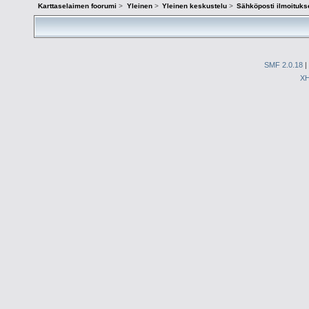
Karttaselaimen foorumi
>
Yleinen
>
Yleinen keskustelu
>
Sähköposti ilmoituks
SMF 2.0.18
|
X