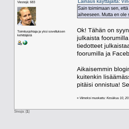
Lainaus käyttäjältä: Vi
Viestejä: 683
Sain toimimaan sen, että 
aiheeseen. Mutta en ole s
Ok! Tähän on syynä 
Toimitusjohtaja ja yksi sovelluksen
kehittäjistä
julkaista foorumilla
tiedotteet julkaist
foorumilla ja Face
Aikaisemmin blogin
kuitenkin lisäämäs
pitäisi onnistua! S
«
Viimeksi muokattu: Kesäkuu 10, 201
Sivuja: [
1
]