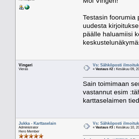
Moi Vingeri!
Testasin foorumia p
uudesta kirjoituks
päälle haluamiisi ke
keskustelunäkymä
Vingeri
Vs: Sähköposti ilmoituk
Vieras
«
Vastaus #2 :
Kesäkuu 09, 20
Sain toimimaan sen,
vastannut esim :tä
karttaselaimen tied
Jukka - Karttaselain
Vs: Sähköposti ilmoituk
Administrator
«
Vastaus #3 :
Kesäkuu 10, 20
Hero Member