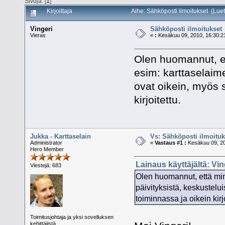
Sivuja: [
1
]
Kirjoittaja
Aihe: Sähköposti ilmoitukset (Lue
Vingeri
Sähköposti ilmoitukset
Vieras
«
:
Kesäkuu 09, 2010, 16:30:2
Olen huomannut, et
esim: karttaselaime
ovat oikein, myös 
kirjoitettu.
Jukka - Karttaselain
Vs: Sähköposti ilmoituk
Administrator
«
Vastaus #1 :
Kesäkuu 09, 20
Hero Member
Lainaus käyttäjältä: Vi
Viestejä: 683
Olen huomannut, että minu
päivityksistä, keskustelu
toiminnassa ja oikein kirjo
Toimitusjohtaja ja yksi sovelluksen
kehittäjistä