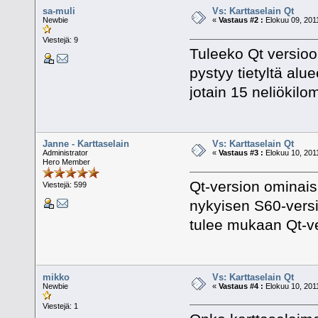
sa-muli
Vs: Karttaselain Qt
Newbie
«
Vastaus #2 :
Elokuu 09, 2011
Viestejä: 9
Tuleeko Qt versio
pystyy tietyltä alu
jotain 15 neliökilom
Janne - Karttaselain
Vs: Karttaselain Qt
Administrator
«
Vastaus #3 :
Elokuu 10, 2011
Hero Member
Qt-version ominais
Viestejä: 599
nykyisen S60-versi
tulee mukaan Qt-ve
mikko
Vs: Karttaselain Qt
Newbie
«
Vastaus #4 :
Elokuu 10, 2011
Viestejä: 1