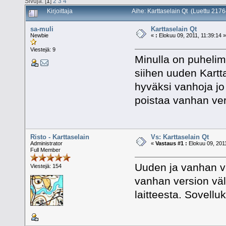
Sivuja: [
1
]
2
3
4
Kirjoittaja
Aihe: Karttaselain Qt (Luettu 2176
sa-muli
Karttaselain Qt
Newbie
«
:
Elokuu 09, 2011, 11:39:14 
Viestejä: 9
Minulla on puhelim
siihen uuden Kartt
hyväksi vanhoja jo 
poistaa vanhan ve
Risto - Karttaselain
Vs: Karttaselain Qt
Administrator
«
Vastaus #1 :
Elokuu 09, 2011
Full Member
Uuden ja vanhan ver
Viestejä: 154
vanhan version väl
laitteesta. Sovell