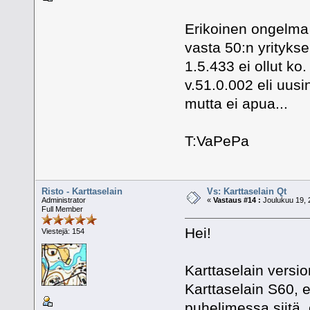
Erikoinen ongelma
vasta 50:n yritykse
1.5.433 ei ollut k
v.51.0.002 eli uus
mutta ei apua...
T:VaPePa
Risto - Karttaselain
Vs: Karttaselain Qt
Administrator
«
Vastaus #14 :
Joulukuu 19, 
Full Member
Hei!
Viestejä: 154
Karttaselain vers
Karttaselain S60, e
puhelimessa siitä, 