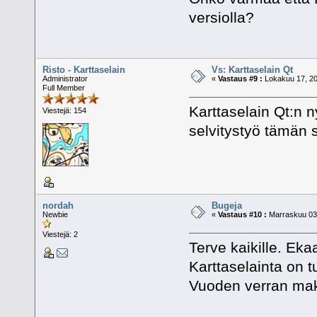
versiolla?
Risto - Karttaselain
Vs: Karttaselain Qt
Administrator
«
Vastaus #9 :
Lokakuu 17, 20
Full Member
Karttaselain Qt:n n
Viestejä: 154
selvitystyö tämän 
nordah
Bugeja
Newbie
«
Vastaus #10 :
Marraskuu 03,
Viestejä: 2
Terve kaikille. Eka
Karttaselainta on tu
Vuoden verran mak