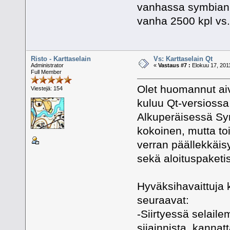
vanhassa symbian v
vanha 2500 kpl vs. 
Risto - Karttaselain
Vs: Karttaselain Qt
Administrator
«
Vastaus #7 :
Elokuu 17, 2011
Full Member
Olet huomannut aiv
Viestejä: 154
kuluu Qt-versiossa
Alkuperäisessä Sym
kokoinen, mutta toi
verran päällekkäis
sekä aloituspaketis
Hyväksihavaittuja 
seuraavat:
-Siirtyessä selail
sijainnista, kanna