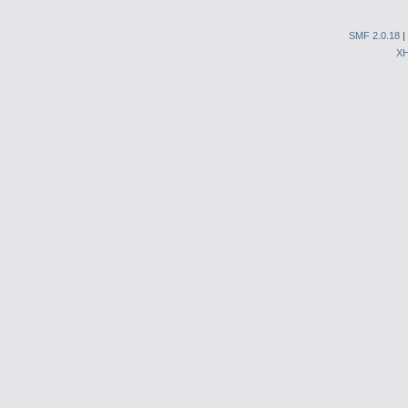
SMF 2.0.18
|
X