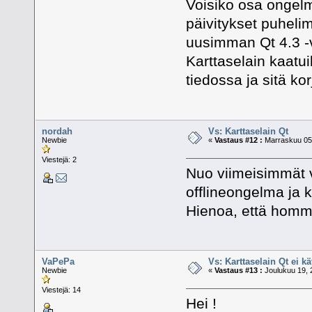
Voisiko osa ongelmi
päivitykset puhelim
uusimman Qt 4.3 -
Karttaselain kaatu
tiedossa ja sitä ko
nordah
Vs: Karttaselain Qt
Newbie
«
Vastaus #12 :
Marraskuu 05,
Viestejä: 2
Nuo viimeisimmät v
offlineongelma ja 
Hienoa, että homma
VaPePa
Vs: Karttaselain Qt ei kä
Newbie
«
Vastaus #13 :
Joulukuu 19, 
Viestejä: 14
Hei !