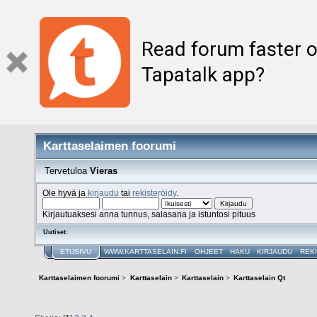
Read forum faster o
Tapatalk app?
Karttaselaimen foorumi
Tervetuloa
Vieras
Ole hyvä ja
kirjaudu
tai
rekisteröidy
.
Kirjautuaksesi anna tunnus, salasana ja istuntosi pituus
Uutiset:
ETUSIVU
WWW.KARTTASELAIN.FI
OHJEET
HAKU
KIRJAUDU
REK
Karttaselaimen foorumi
>
Karttaselain
>
Karttaselain
>
Karttaselain Qt