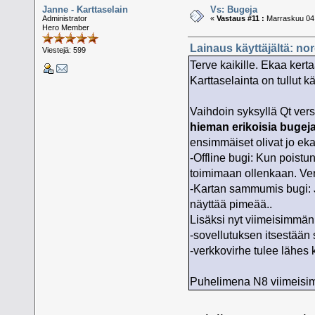
Janne - Karttaselain
Vs: Bugeja
Administrator
«
Vastaus #11 :
Marraskuu 04,
Hero Member
Lainaus käyttäjältä: no
Viestejä: 599
Terve kaikille. Ekaa kerta
Karttaselainta on tullut 
Vaihdoin syksyllä Qt ver
hieman erikoisia bugej
ensimmäiset olivat jo ek
-Offline bugi: Kun poist
toimimaan ollenkaan. Verk
-Kartan sammumis bugi: J
näyttää pimeää..
Lisäksi nyt viimeisimmän 
-sovellutuksen itsestään
-verkkovirhe tulee lähes 
Puhelimena N8 viimeisimm