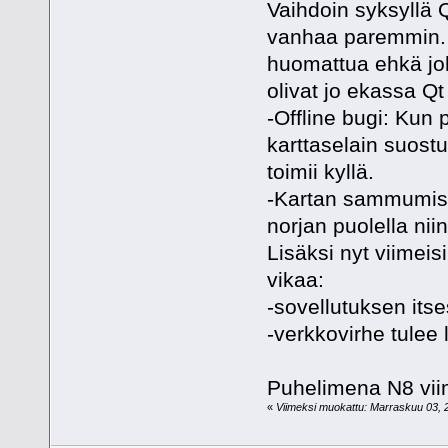
Vaihdoin syksyllä 
vanhaa paremmin
huomattua ehkä joh
olivat jo ekassa Qt
-Offline bugi: Kun
karttaselain suost
toimii kyllä.
-Kartan sammumis 
norjan puolella nii
Lisäksi nyt viimeis
vikaa:
-sovellutuksen its
-verkkovirhe tulee
Puhelimena N8 viim
«
Viimeksi muokattu: Marraskuu 03, 20