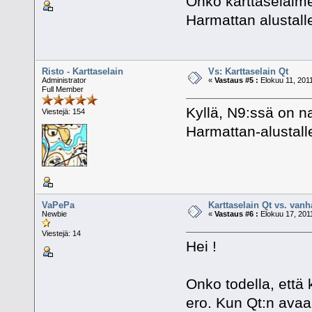
Onko karttaselaim
Harmattan alustall
Risto - Karttaselain
Vs: Karttaselain Qt
Administrator
«
Vastaus #5 :
Elokuu 11, 2011
Full Member
Kyllä, N9:ssä on na
Viestejä: 154
Harmattan-alustall
VaPePa
Karttaselain Qt vs. van
Newbie
«
Vastaus #6 :
Elokuu 17, 2011
Viestejä: 14
Hei !
Onko todella, että 
ero. Kun Qt:n avaa