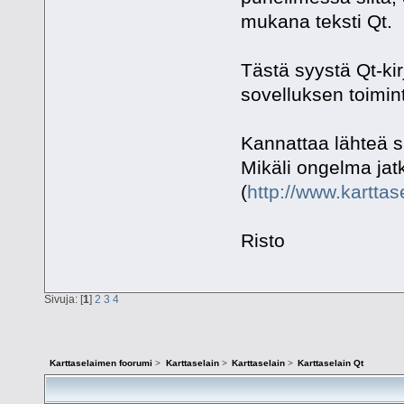
mukana teksti Qt.
Tästä syystä Qt-kir
sovelluksen toimin
Kannattaa lähteä s
Mikäli ongelma jat
(
http://www.karttase
Risto
Sivuja: [
1
]
2
3
4
Karttaselaimen foorumi
>
Karttaselain
>
Karttaselain
>
Karttaselain Qt