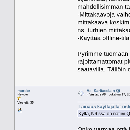
mahdollisimman ta
-Mittakaavoja vaih
mittakaava keskimm
ns. turhien mittaka
-Käyttää offline-til
Pyrimme tuomaan 
rajoittamattomat pl
saatavilla. Tällöin 
marder
Vs: Karttaselain Qt
Newbie
«
Vastaus #8 :
Lokakuu 17, 20
Viestejä: 35
Lainaus käyttäjältä: ris
Kyllä, N9:ssä on natiivi 
Onko varmaa että Ka