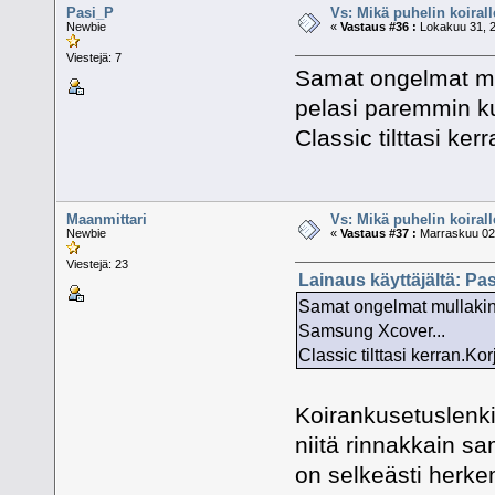
Pasi_P
Vs: Mikä puhelin koiral
Newbie
«
Vastaus #36 :
Lokakuu 31, 2
Viestejä: 7
Samat ongelmat mul
pelasi paremmin k
Classic tilttasi ke
Maanmittari
Vs: Mikä puhelin koiral
Newbie
«
Vastaus #37 :
Marraskuu 02,
Viestejä: 23
Lainaus käyttäjältä: Pa
Samat ongelmat mullakin.
Samsung Xcover...
Classic tilttasi kerran.Ko
Koirankusetuslenki
niitä rinnakkain sa
on selkeästi herke