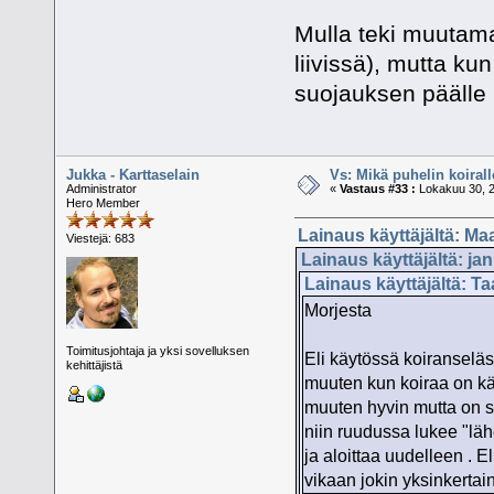
Mulla teki muutam
liivissä), mutta kun
suojauksen päälle 
Jukka - Karttaselain
Vs: Mikä puhelin koiral
Administrator
«
Vastaus #33 :
Lokakuu 30, 2
Hero Member
Lainaus käyttäjältä: Ma
Viestejä: 683
Lainaus käyttäjältä: ja
Lainaus käyttäjältä: Ta
Morjesta
Toimitusjohtaja ja yksi sovelluksen
Eli käytössä koiranselä
kehittäjistä
muuten kun koiraa on kä
muuten hyvin mutta on sa
niin ruudussa lukee "läh
ja aloittaa uudelleen . E
vikaan jokin yksinkertain