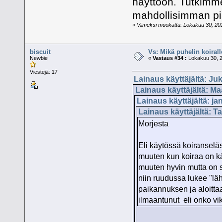
näyttöön. Tutkimm
mahdollisimman pi
«
Viimeksi muokattu: Lokakuu 30, 2011
biscuit
Vs: Mikä puhelin koiral
Newbie
«
Vastaus #34 :
Lokakuu 30, 2
Viestejä: 17
Lainaus käyttäjältä: Ju
Lainaus käyttäjältä: Ma
Lainaus käyttäjältä: ja
Lainaus käyttäjältä: T
Morjesta
Eli käytössä koiranselä
muuten kun koiraa on k
muuten hyvin mutta on s
niin ruudussa lukee "läh
paikannuksen ja aloittaa
ilmaantunut eli onko vik