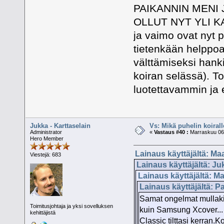
PAIKANNIN MENI 
OLLUT NYT YLI KA
ja vaimo ovat nyt p
tietenkään helppoa 
välttämiseksi hanki
koiran selässä). Toi
luotettavammin ja et
Jukka - Karttaselain
Vs: Mikä puhelin koiral
Administrator
«
Vastaus #40 :
Marraskuu 06,
Hero Member
Lainaus käyttäjältä: Ma
Viestejä: 683
Lainaus käyttäjältä: Ju
Lainaus käyttäjältä: Ma
Lainaus käyttäjältä: P
Samat ongelmat mullakin
Toimitusjohtaja ja yksi sovelluksen
kuin Samsung Xcover...
kehittäjistä
Classic tilttasi kerran.