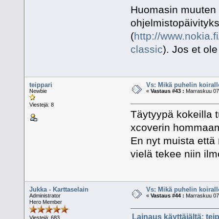
Huomasin muuten N
ohjelmistopäivityk
(
http://www.nokia.f
classic
). Jos et ol
teippari
Vs: Mikä puhelin koiral
Newbie
«
Vastaus #43 :
Marraskuu 07,
Viestejä: 8
Täytyypä kokeilla t
xcoverin hommaam
En nyt muista että 
vielä tekee niin ilm
Jukka - Karttaselain
Vs: Mikä puhelin koiral
Administrator
«
Vastaus #44 :
Marraskuu 07,
Hero Member
Lainaus käyttäjältä: tei
Viestejä: 683