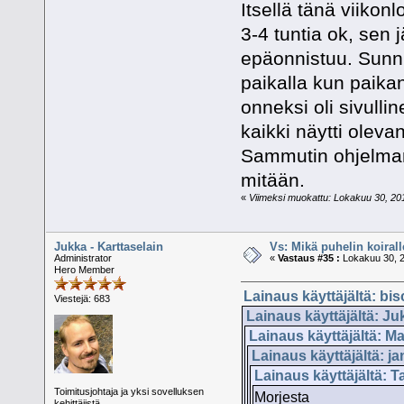
Itsellä tänä viikon
3-4 tuntia ok, sen
epäonnistuu. Sunnun
paikalla kun paikan
onneksi oli sivullin
kaikki näytti olevan
Sammutin ohjelman j
mitään.
«
Viimeksi muokattu: Lokakuu 30, 2011,
Jukka - Karttaselain
Vs: Mikä puhelin koiral
Administrator
«
Vastaus #35 :
Lokakuu 30, 2
Hero Member
Lainaus käyttäjältä: bis
Viestejä: 683
Lainaus käyttäjältä: Ju
Lainaus käyttäjältä: Ma
Lainaus käyttäjältä: j
Lainaus käyttäjältä: T
Toimitusjohtaja ja yksi sovelluksen
Morjesta
kehittäjistä