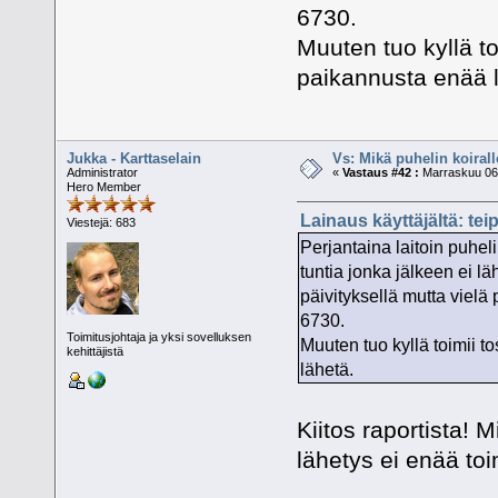
6730.
Muuten tuo kyllä to
paikannusta enää 
Jukka - Karttaselain
Vs: Mikä puhelin koiral
Administrator
«
Vastaus #42 :
Marraskuu 06,
Hero Member
Lainaus käyttäjältä: tei
Viestejä: 683
Perjantaina laitoin puhel
tuntia jonka jälkeen ei l
päivityksellä mutta vielä
6730.
Toimitusjohtaja ja yksi sovelluksen
Muuten tuo kyllä toimii t
kehittäjistä
lähetä.
Kiitos raportista! M
lähetys ei enää toi