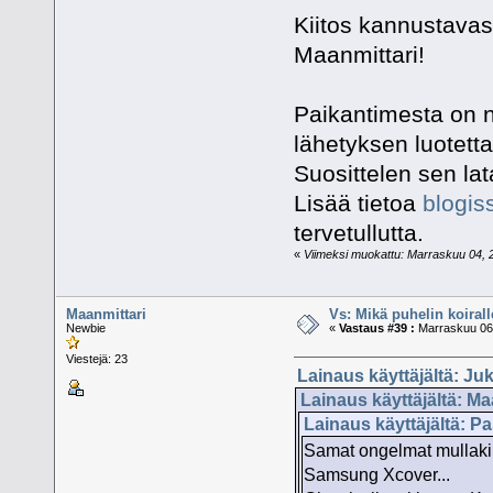
Kiitos kannustavas
Maanmittari!
Paikantimesta on ny
lähetyksen luotett
Suosittelen sen la
Lisää tietoa
blogis
tervetullutta.
«
Viimeksi muokattu: Marraskuu 04, 20
Maanmittari
Vs: Mikä puhelin koiral
Newbie
«
Vastaus #39 :
Marraskuu 06,
Viestejä: 23
Lainaus käyttäjältä: Ju
Lainaus käyttäjältä: Ma
Lainaus käyttäjältä: P
Samat ongelmat mullakin
Samsung Xcover...