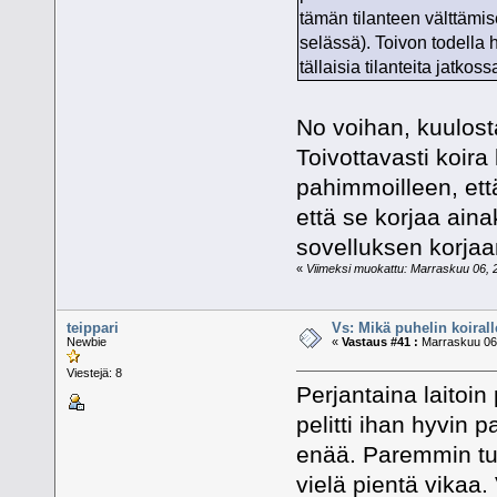
tämän tilanteen välttämis
selässä). Toivon todella h
tällaisia tilanteita jatkoss
No voihan, kuulost
Toivottavasti koira 
pahimmoilleen, että
että se korjaa ain
sovelluksen korjaam
«
Viimeksi muokattu: Marraskuu 06, 20
teippari
Vs: Mikä puhelin koiral
Newbie
«
Vastaus #41 :
Marraskuu 06,
Viestejä: 8
Perjantaina laitoi
pelitti ihan hyvin 
enää. Paremmin tuo 
vielä pientä vikaa.