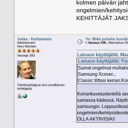
kolmen päivän jaht
ongelmien/kehitys
KEHITTÄJÄT JAKSA
Jukka - Karttaselain
Vs: Mikä puhelin koiral
Administrator
«
Vastaus #38 :
Marraskuu 03,
Hero Member
Lainaus käyttäjältä: Ma
Viestejä: 683
Lainaus käyttäjältä: Pa
Samat ongelmat mullakin.
Samsung Xcover...
Classic tilttasi kerran.K
Toimitusjohtaja ja yksi sovelluksen
kehittäjistä
Koirankusetuslenkillä seu
samassa kädessä. Näytti s
samsungin. Loppuviikosta
ongelmien/kehitysideoi
OLLA AKTIIVISIA!!