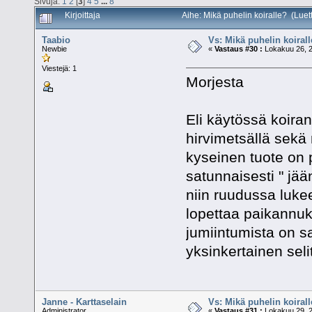
Sivuja:
1
2
[
3
]
4
5
...
8
Kirjoittaja
Aihe: Mikä puhelin koiralle? (Lue
Taabio
Vs: Mikä puhelin koiral
Newbie
«
Vastaus #30 :
Lokakuu 26, 2
Viestejä: 1
Morjesta
Eli käytössä koira
hirvimetsällä sekä
kyseinen tuote on 
satunnaisesti " jää
niin ruudussa lukee
lopettaa paikannuks
jumiintumista on s
yksinkertainen seli
Janne - Karttaselain
Vs: Mikä puhelin koiral
Administrator
«
Vastaus #31 :
Lokakuu 29, 2