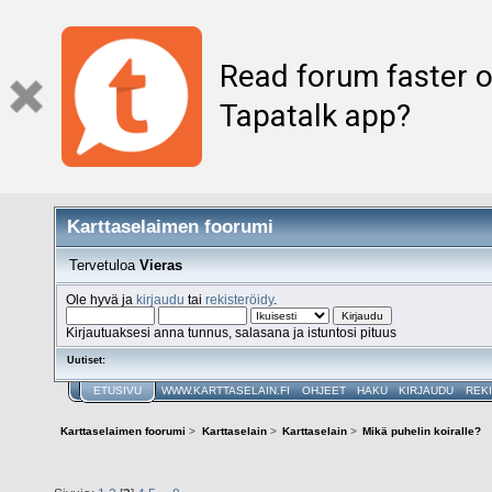
Read forum faster o
Tapatalk app?
Karttaselaimen foorumi
Tervetuloa
Vieras
Ole hyvä ja
kirjaudu
tai
rekisteröidy
.
Kirjautuaksesi anna tunnus, salasana ja istuntosi pituus
Uutiset:
ETUSIVU
WWW.KARTTASELAIN.FI
OHJEET
HAKU
KIRJAUDU
REK
Karttaselaimen foorumi
>
Karttaselain
>
Karttaselain
>
Mikä puhelin koiralle?