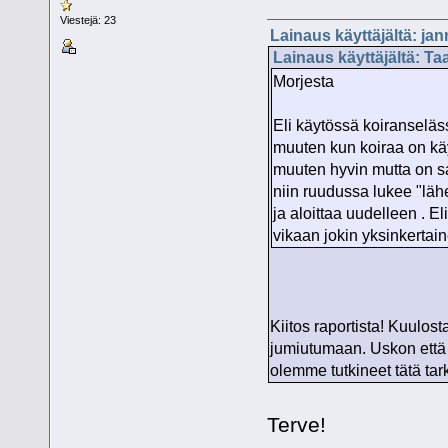
Viestejä: 23
Lainaus käyttäjältä: ja
Lainaus käyttäjältä: Ta
Morjesta
Eli käytössä koiranseläs
muuten kun koiraa on kä
muuten hyvin mutta on sa
niin ruudussa lukee "läh
ja aloittaa uudelleen . E
vikaan jokin yksinkertain
Kiitos raportista! Kuulos
jumiutumaan. Uskon että 
olemme tutkineet tätä ta
Terve!