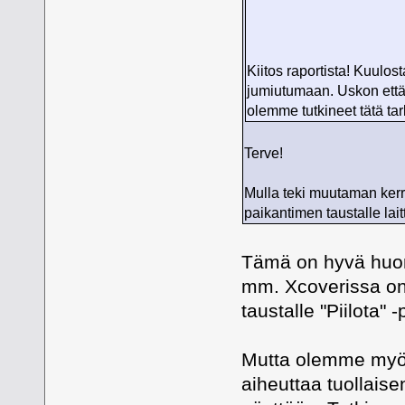
Kiitos raportista! Kuulo
jumiutumaan. Uskon että 
olemme tutkineet tätä ta
Terve!
Mulla teki muutaman kerra
paikantimen taustalle la
Tämä on hyvä huomi
mm. Xcoverissa on 
taustalle "Piilota" 
Mutta olemme myös
aiheuttaa tuollaisen