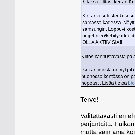
Classic tilttasi kerran.K
Koirankusetuslenkillä se
samassa kädessä. Näytti 
samsungin. Loppuviikosta
ongelmien/kehitysideo
OLLA AKTIIVISIA!!
Kiitos kannustavasta pala
Paikantimesta on nyt julka
huonossa kentässä on pa
nopeasti. Lisää tietoa
blo
Terve!
Valitettavasti en e
perjantaita. Paika
mutta sain aina koi