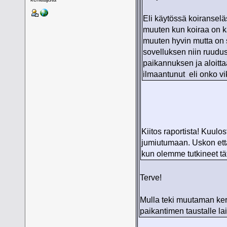
Eli käytössä koiransel
muuten kun koiraa on k
muuten hyvin mutta on s
sovelluksen niin ruuduss
paikannuksen ja aloitta
ilmaantunut eli onko vi
Kiitos raportista! Kuulo
jumiutumaan. Uskon että
kun olemme tutkineet tä
Terve!
Mulla teki muutaman kerr
paikantimen taustalle la