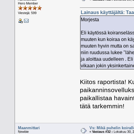
Hero Member
Lainaus käyttäjältä: Ta
Viestejä: 599
Morjesta
Eli käytössä koiranseläs
muuten kun koiraa on käy
muuten hyvin mutta on sat
niin ruudussa lukee "lähe
ja aloittaa uudelleen . E
vikaan jokin yksinkertain
Kiitos raportista! 
paikanninsovelluk
paikallistaa havai
tätä tarkemmin!
Maanmittari
Vs: Mikä puhelin koiral
Newbie
«
Vastaus #32 :
Lokakuu 30, 2