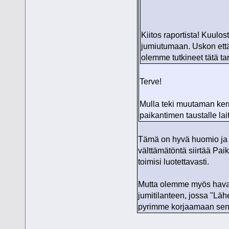
Kiitos raportista! Kuulo
jumiutumaan. Uskon että 
olemme tutkineet tätä t
Terve!
Mulla teki muutaman kerr
paikantimen taustalle la
Tämä on hyvä huomio ja t
välttämätöntä siirtää Paik
toimisi luotettavasti.
Mutta olemme myös havain
jumitilanteen, jossa "Läh
pyrimme korjaamaan sen