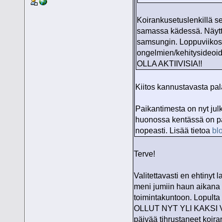
Koirankusetuslenkillä se
samassa kädessä. Näytti 
samsungin. Loppuviikost
ongelmien/kehitysideo
OLLA AKTIIVISIA!!
Kiitos kannustavasta pal
Paikantimesta on nyt julk
huonossa kentässä on pa
nopeasti. Lisää tietoa
bl
Terve!
Valitettavasti en ehtinyt
meni jumiin haun aikana u
toimintakuntoon. Lopu
OLLUT NYT YLI KAKSI VU
päivää tihrustaneet koira