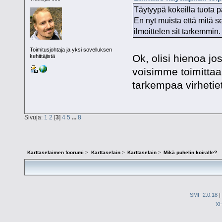
Täytyypä kokeilla tuota 
En nyt muista että mitä se
ilmoittelen sit tarkemmin.
Toimitusjohtaja ja yksi sovelluksen
Ok, olisi hienoa jo
kehittäjistä
voisimme toimittaa 
tarkempaa virhetie
Sivuja:
1
2
[
3
]
4
5
...
8
Karttaselaimen foorumi
>
Karttaselain
>
Karttaselain
>
Mikä puhelin koiralle?
SMF 2.0.18
|
X