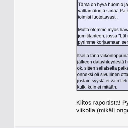
Tämä on hyvä huomio ja 
välttämätöntä siirtää Pai
toimisi luotettavasti.
Mutta olemme myös havai
jumitilanteen, jossa "Läh
pyrimme korjaamaan sen
Itsellä tänä viikonloppun
jälkeen datayhteydestä h
ok, sitten sellaisella pai
onneksi oli sivullinen ott
jostain syystä ei vain tie
kulki kuin ei mitään.
Kiitos raportista!
viikolla (mikäli on