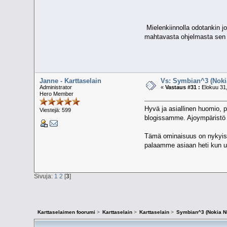
Mielenkiinnolla odotankin j
mahtavasta ohjelmasta sen te
Janne - Karttaselain
Vs: Symbian^3 (Nokia
Administrator
«
Vastaus #31 :
Elokuu 31,
Hero Member
Hyvä ja asiallinen huomio, 
Viestejä: 599
blogissamme. Ajoympäristö ol
Tämä ominaisuus on nykyises
palaamme asiaan heti kun 
Sivuja:
1
2
[
3
]
Karttaselaimen foorumi
>
Karttaselain
>
Karttaselain
>
Symbian^3 (Nokia N8