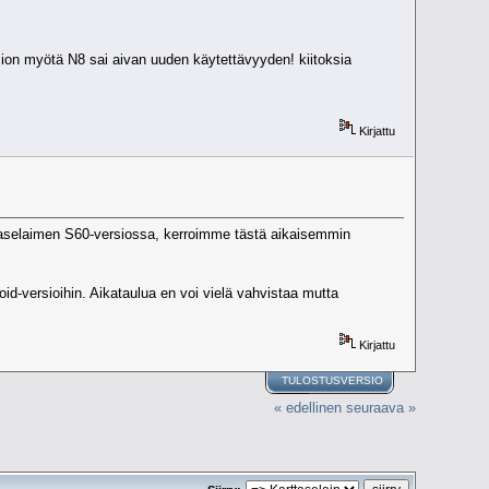
rsion myötä N8 sai aivan uuden käytettävyyden! kiitoksia
Kirjattu
ttaselaimen S60-versiossa, kerroimme tästä aikaisemmin
-versioihin. Aikataulua en voi vielä vahvistaa mutta
Kirjattu
TULOSTUSVERSIO
« edellinen
seuraava »