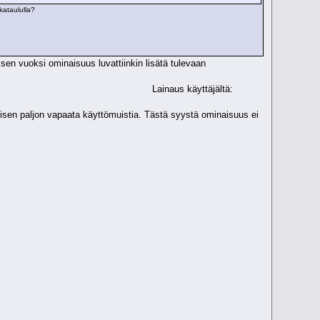
kataululla?
sen vuoksi ominaisuus luvattiinkin lisätä tulevaan
äjältä:
llisen paljon vapaata käyttömuistia. Tästä syystä ominaisuus ei