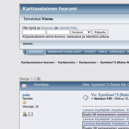
Karttaselaimen foorumi
Tervetuloa
Vieras
Ole hyvä ja
kirjaudu
tai
rekisteröidy
.
Kirjautuaksesi anna tunnus, salasana ja istuntosi pituus
Uutiset:
ETUSIVU
WWW.KARTTASELAIN.FI
OHJEET
HAKU
KIRJAUDU
Karttaselaimen foorumi
>
Karttaselain
>
Karttaselain
>
Symbian^3 (Nokia N8
Sivuja:
1
2
[
3
]
Kirjoittaja
Aihe: Symbian^3 (Nokia N8, C
pate
Vs: Symbian^3 (Nokia
Newbie
«
Vastaus #30 :
Elokuu 31,
Viestejä: 10
Lainaus käyttäjältä: leojuhani - 
Saako N8 karttaselaimen asetettu
Lainaus käyttäjältä: leojuhani - 
Lainaus käyttäjältä: leojuhani -
Saako N8 karttaselaimen asetettu