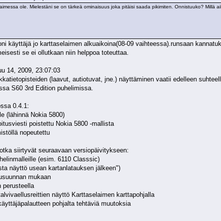
selaimessa ole. Mielestäni se on tärkeä ominaisuus joka pitäisi saada pikimiten. Onnistuuko? Millä ai
oni käyttäjä jo karttaselaimen alkuaikoina(08-09 vaihteessa).runsaan kannatuk
eisesti se ei ollutkaan niin helppoa toteuttaa.
naus käytt
uu 14, 2009, 23:07:03
atietopisteiden (laavut, autiotuvat, jne.) näyttäminen vaatii edelleen suhtee
ssa S60 3rd Edition puhelimissa.
ossa 0.4.1:
lle (lähinnä Nokia 5800)
roitusviesti poistettu Nokia 5800 -mallista
istöllä nopeutettu
tka siirtyvät seuraavaan versiopäivitykseen:
helinmalleille (esim. 6110 Classsic)
sta näyttö usean kartanlatauksen jälkeen")
lkusuunnan mukaan
 perusteella
alvivaellusreittien näyttö Karttaselaimen karttapohjalla
 käyttäjäpalautteen pohjalta tehtäviä muutoksia