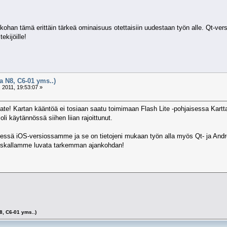
okohan tämä erittäin tärkeä ominaisuus otettaisiin uudestaan työn alle. Qt-ve
kijöille!
 N8, C6-01 yms..)
 2011, 19:53:07 »
pate! Kartan kääntöä ei tosiaan saatu toimimaan Flash Lite -pohjaisessa Kar
i käytännössä siihen liian rajoittunut.
sä iOS-versiossamme ja se on tietojeni mukaan työn alla myös Qt- ja Android
uskallamme luvata tarkemman ajankohdan!
, C6-01 yms..)