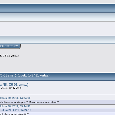
REKISTERÖIDY
, C6-01 yms..)
6-01 yms..) (Luettu 148481 kertaa)
 N8, C6-01 yms..)
 2011, 19:47:26 »
Elokuu 29, 2011, 14:24:16
a kulkusuunta ylöspäin? Mistä pääsee asetuksiin?
Elokuu 30, 2011, 09:44:31
 Elokuu 29, 2011, 14:24:16
a kulkusuunta ylöspäin?