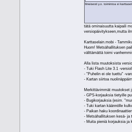
Ilmeisesti y.o. toimintoa ei kartta
tätä ominaisuutta kaipaili m
versiopäivitykseen,mutta ilm
Lai
Karttaselain.mobi - Tammik
Huom! Metsähallituksen paikk
välttämättä toimi vanhemmi
Alla lista muutoksista versi
- Tuki Flash Lite 3.1 -versio
- "Puhelin ei ole tuettu" -va
- Kartan siirtoa nuolinäppäim
Merkittävimmät muutokset jo
- GPS-korjauksia tietyille pu
- Bugikorjauksia (esim. "mu
- Tuki kartan käännölle ku
- Paikan haku koordinaattien
- Metsähallituksen kesä- ja t
- Muita pieniä korjauksia ja