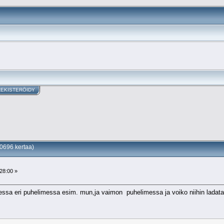
REKISTERÖIDY
30696 kertaa)
28:00 »
essa eri puhelimessa esim. mun,ja vaimon puhelimessa ja voiko niihin ladata e