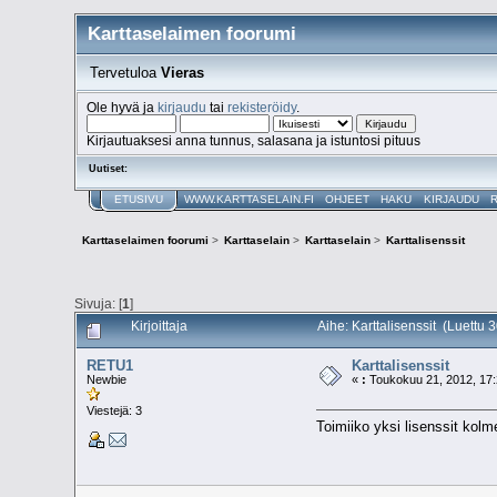
Karttaselaimen foorumi
Tervetuloa
Vieras
Ole hyvä ja
kirjaudu
tai
rekisteröidy
.
Kirjautuaksesi anna tunnus, salasana ja istuntosi pituus
Uutiset:
ETUSIVU
WWW.KARTTASELAIN.FI
OHJEET
HAKU
KIRJAUDU
Karttaselaimen foorumi
>
Karttaselain
>
Karttaselain
>
Karttalisenssit
Sivuja: [
1
]
Kirjoittaja
Aihe: Karttalisenssit (Luettu 
RETU1
Karttalisenssit
Newbie
«
:
Toukokuu 21, 2012, 17:
Viestejä: 3
Toimiiko yksi lisenssit kolm