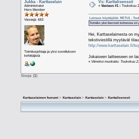
Jukka - Karttaselain
Vs: Karttalisenssit
Administrator
«
Vastaus #1 :
Toukokuu 21
Hero Member
Lainaus käyttäjältä: RETU1 - To
Viestejä: 683
Toimiiko yksi lisenssit kolmessa er
Hei, Karttaselaimesta on m
tekstiviestillä myytävät tila
http://www.karttaselain.fi/bu
Toimitusjohtaja ja yksi sovelluksen
kehittäjistä
Jokaiseen laitteeseen on lad
«
Viimeksi muokattu: Toukokuu 21,
Sivuja: [
1
]
Karttaselaimen foorumi
>
Karttaselain
>
Karttaselain
>
Karttalisenssit