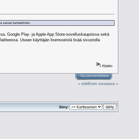
va samat karttalehdet.
ssa, Google Play- ja Apple App Store-sovelluskaupoissa sekä
 laitteessa. Usean käyttäjän lisensseistä lisää sivustolla
Kirjattu
TULOSTUSVERSIO
« edellinen
seuraava »
Siirry: