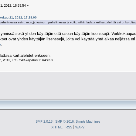
, 2012, 18:53:54 »
ukokuu 21, 2012, 17:28:00
i puhelimessa esim. mun,ja vaimon puhelimessa ja voiko niihin ladata eri karttalehtiä vai onko olta
yynnissä sekä yhden käyttäjän että usean käyttäjän lisenssejä. Verkkokaupa
ukset ovat yhden käyttäjän lisenssejä, joita voi käyttää yhtä aikaa neljässä eri
y
.
attava karttalehdet erikseen.
 2012, 18:57:49 kirjoittanut Jukka
»
SMF 2.0.18
|
SMF © 2016
,
Simple Machines
XHTML
RSS
WAP2