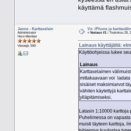
käyttämä flashmuis
Janne - Karttaselain
Vs: iPhone ja karttaväli
Administrator
«
Vastaus #1 :
Toukokuu 28, 2
Hero Member
Lainaus käyttäjältä: el
Viestejä: 599
Käyttöohjeissa lukee se
Lainaus
Karttaselaimen välimuist
mittakaavaan voi ladata 
sisäiset maksimiarvot täy
vähiten käytettyjä kartta
ylläpitämiseksi.
Latasin 1:10000 karttoja p
Puhelimessa on vapaata t
muisti täyteen karttoja, 
tyhjennys kuulostaa typer