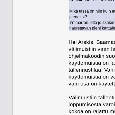
Mikä tässä on niin kuin e
pieneksi?
Ymmärrän, että joissakin k
naurettavan pieni karttal
Hei Arskis! Saamasi
välimuistiin vaan l
ohjelmakoodin suor
käyttömuistia on l
tallennustilaa. Vah
käyttömuistia on va
vain osa on käytett
Välimuistiin tallen
loppumisesta varoit
kokoa on rajattu mu