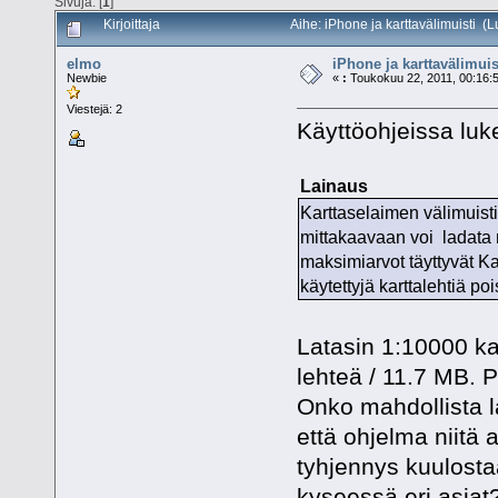
Sivuja: [
1
]
Kirjoittaja
Aihe: iPhone ja karttavälimuisti (
elmo
iPhone ja karttavälimuis
Newbie
«
:
Toukokuu 22, 2011, 00:16:
Viestejä: 2
Käyttöohjeissa luk
Lainaus
Karttaselaimen välimuisti
mittakaavaan voi ladata 
maksimiarvot täyttyvät Ka
käytettyjä karttalehtiä po
Latasin 1:10000 kar
lehteä / 11.7 MB. 
Onko mahdollista l
että ohjelma niitä 
tyhjennys kuulostaa
kyseessä eri asia