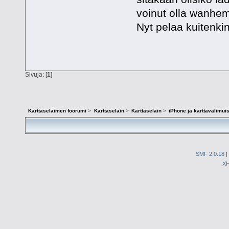
voinut olla wanhe
Nyt pelaa kuitenkin
Sivuja: [
1
]
Karttaselaimen foorumi
>
Karttaselain
>
Karttaselain
>
iPhone ja karttavälimuis
SMF 2.0.18
|
X