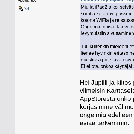
Viestejä: 599
Miulla iPad2 alkoi selväs
surutta kerännyt puskurii
kotona WiFiä ja reissussa
Ongelma muistuttaa vuosien
levymuistiin sivuttaminen
Tuli kuitenkin mieleeni et
lienee hyvinkin eritasoine
muistissa pidettävän si
Ellei ota, onkos käyttäjäl
Hei Jupilli ja kiit
viimeisin Karttasel
AppStoresta onko p
korjasimme välimui
ongelmia edelleen 
asiaa tarkemmin.