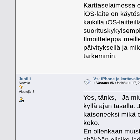
Karttaselaimessa e
iOS-laite on käytö
kaikilla iOS-laittei
suorituskykyisempi
Ilmoitteleppa meil
päivityksellä ja mi
tarkemmin.
Jupilli
Vs: iPhone ja karttaväli
Newbie
«
Vastaus #6 :
Heinäkuu 17, 2
Viestejä: 8
Yes, tänks, Ja miul
kyllä ajan tasalla.
katsoneeksi mikä ol
koko.
En ollenkaan muista
sitäkään olisiko la