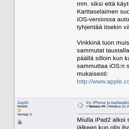
mm. siksi että käyt
Karttaselaimen suor
iOS-versiossa autom
tyhjentää itsekin v
Vinkkinä tuon muis
sammutat taustalla 
päällä silloin kun k
sammuttaa iOS:n so
mukaisesti:
http://www.apple.c
Jupilli
Vs: iPhone ja karttaväli
Newbie
«
Vastaus #4 :
Heinäkuu 13, 2
Viestejä: 8
Miulla iPad2 alkoi 
jälkeen kun olin ih