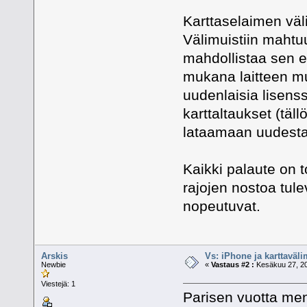
Karttaselaimen väli
Välimuistiin mahtuu
mahdollistaa sen e
mukana laitteen m
uudenlaisia lisenss
karttaltaukset (täll
lataamaan uudesta
Kaikki palaute on t
rajojen nostoa tule
nopeutuvat.
Arskis
Vs: iPhone ja karttaväli
Newbie
«
Vastaus #2 :
Kesäkuu 27, 20
Viestejä: 1
Parisen vuotta men