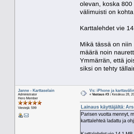
olevan, koska 800 k
välimuisti on kohta
Karttalehdet vie 1
Mikä tässä on niin 
määrä noin nauret
Ymmärrän, että jois
siksi on tehty täll
Janne - Karttaselain
Vs: iPhone ja karttaväli
Administrator
«
Vastaus #3 :
Kesäkuu 28, 20
Hero Member
Lainaus käyttäjältä: Ar
Viestejä: 599
Parisen vuotta mennyt, m
karttalehteä ladattu ja oh
Karttalehdet vie 14,1 MB