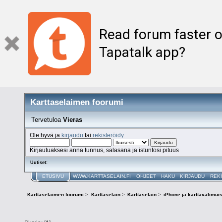
Read forum faster o
Tapatalk app?
Karttaselaimen foorumi
Tervetuloa
Vieras
Ole hyvä ja
kirjaudu
tai
rekisteröidy
.
Kirjautuaksesi anna tunnus, salasana ja istuntosi pituus
Uutiset:
ETUSIVU
WWW.KARTTASELAIN.FI
OHJEET
HAKU
KIRJAUDU
REK
Karttaselaimen foorumi
>
Karttaselain
>
Karttaselain
>
iPhone ja karttavälimuis