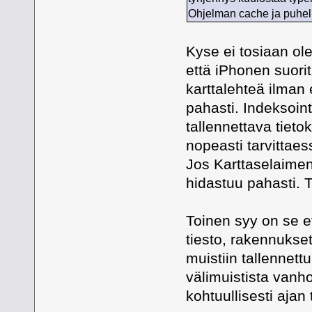
Ohjelman cache ja puhel
Kyse ei tosiaan ole
että iPhonen suori
karttalehteä ilman
pahasti. Indeksointi
tallennettava tiet
nopeasti tarvittaes
Jos Karttaselaimen 
hidastuu pahasti. 
Toinen syy on se e
tiesto, rakennukset
muistiin tallennett
välimuistista vanho
kohtuullisesti ajan 