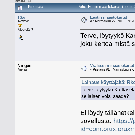
Sivuja: [
1
]
Kirjoittaja
Aihe: Eestin maastokartat (Luettu
Rko
Eestin maastokartat
Newbie
«
:
Marraskuu 27, 2013, 19:57
Viestejä: 7
Terve, löytyykö Ka
joku kertoa mistä 
Vingeri
Vs: Eestin maastokartat
Vieras
«
Vastaus #1 :
Marraskuu 27, 
Lainaus käyttäjältä: Rk
Terve, löytyykö Karttasel
sellaisen voisi saada?
Ei löydy tällähetke
sovellusta:
https:/
id=com.orux.oruxm