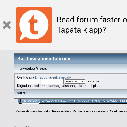
Read forum faster o
Tapatalk app?
Karttaselaimen foorumi
Tervetuloa
Vieras
Ole hyvä ja
kirjaudu
tai
rekisteröidy
.
Kirjautuaksesi anna tunnus, salasana ja istuntosi pituus
Uutiset:
ETUSIVU
WWW.KARTTASELAIN.FI
OHJEET
HAKU
KIRJAUDU
REK
Karttaselaimen foorumi
>
Karttaselain
>
Kartta- ja muut aineistot
>
Eestin maas