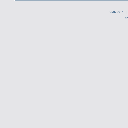
SMF 2.0.18
|
X