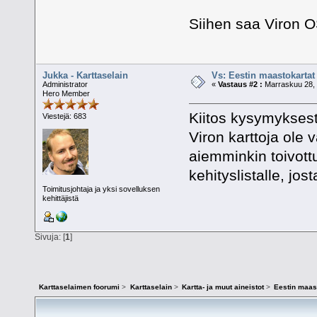
Siihen saa Viron 
Jukka - Karttaselain
Vs: Eestin maastokartat
Administrator
«
Vastaus #2 :
Marraskuu 28, 
Hero Member
Kiitos kysymyksestä
Viestejä: 683
Viron karttoja ole 
aiemminkin toivottu
kehityslistalle, jo
Toimitusjohtaja ja yksi sovelluksen
kehittäjistä
Sivuja: [
1
]
Karttaselaimen foorumi
>
Karttaselain
>
Kartta- ja muut aineistot
>
Eestin maas