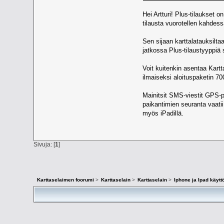
Hei Artturi! Plus-tilaukset o
tilausta vuorotellen kahdess
Sen sijaan karttalatauksilta
jatkossa Plus-tilaustyyppiä
Voit kuitenkin asentaa Kartt
ilmaiseksi aloituspaketin 70
Mainitsit SMS-viestit GPS-p
paikantimien seuranta vaatii
myös iPadillä.
Sivuja: [
1
]
Karttaselaimen foorumi
>
Karttaselain
>
Karttaselain
>
Iphone ja Ipad käyt