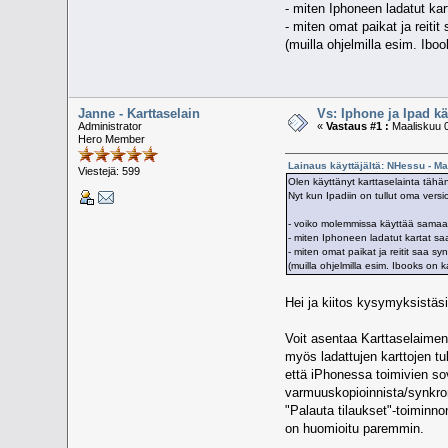
- miten Iphoneen ladatut kart
- miten omat paikat ja reitit
(muilla ohjelmilla esim. Ibo
Janne - Karttaselain
Vs: Iphone ja Ipad k
Administrator
«
Vastaus #1 :
Maaliskuu 0
Hero Member
Lainaus käyttäjältä: NHessu - Ma
Viestejä: 599
Olen käyttänyt karttaselainta tähä
Nyt kun Ipadiin on tullut oma vers
- voiko molemmissa käyttää samaa 
- miten Iphoneen ladatut kartat saa 
- miten omat paikat ja reitit saa sy
(muilla ohjelmilla esim. Ibooks on 
Hei ja kiitos kysymyksistäsi
Voit asentaa Karttaselaimen 
myös ladattujen karttojen tu
että iPhonessa toimivien sov
varmuuskopioinnista/synkron
"Palauta tilaukset"-toiminn
on huomioitu paremmin.