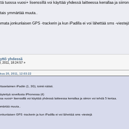
että tuossa vuosi+ lisenssillä voi käyttää yhdessä laitteessa kerrallaa ja siirro
tais ymmärtää muuta..
mata jonkunlaisen GPS -trackerin ja kun iPadilla ei voi lähettää sms -viestej
äyttö yhdessä
 2011, 18:24:57 »
skuu 20, 2011, 12:03:22
selaimen iPadiin (1, 3G), toimii nätisti.
äytettyä sovellusta iPhonessa (4)
ssa vuosi+ lisenssillä voi käyttää yhdessä laitteessa kerrallaa ja siirron voi tehdä 5 kertaa.
mmärtää muuta..
nkunlaisen GPS -trackerin ja kun iPadilla ei voi lähettää sms -viestejä