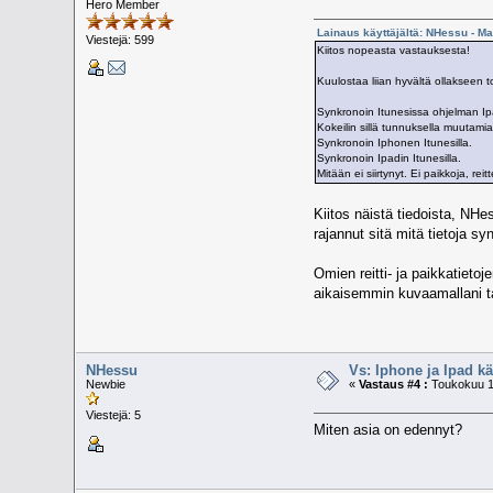
Hero Member
Lainaus käyttäjältä: NHessu - Ma
Viestejä: 599
Kiitos nopeasta vastauksesta!
Kuulostaa liian hyvältä ollakseen to
Synkronoin Itunesissa ohjelman Ipadi
Kokeilin sillä tunnuksella muutami
Synkronoin Iphonen Itunesilla.
Synkronoin Ipadin Itunesilla.
Mitään ei siirtynyt. Ei paikkoja, reit
Kiitos näistä tiedoista, NHe
rajannut sitä mitä tietoja sy
Omien reitti- ja paikkatieto
aikaisemmin kuvaamallani ta
NHessu
Vs: Iphone ja Ipad k
Newbie
«
Vastaus #4 :
Toukokuu 11
Viestejä: 5
Miten asia on edennyt?