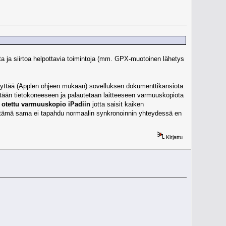
ta ja siirtoa helpottavia toimintoja (mm. GPX-muotoinen lähetys
käyttää (Applen ohjeen mukaan) sovelluksen dokumenttikansiota
tetään tietokoneeseen ja palautetaan laitteeseen varmuuskopiota
a otettu varmuuskopio iPadiin
jotta saisit kaiken
iksi tämä sama ei tapahdu normaalin synkronoinnin yhteydessä en
Kirjattu