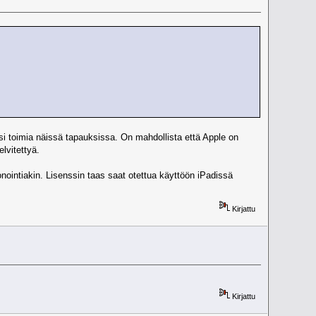
isi toimia näissä tapauksissa. On mahdollista että Apple on
elvitettyä.
onointiakin. Lisenssin taas saat otettua käyttöön iPadissä
Kirjattu
Kirjattu