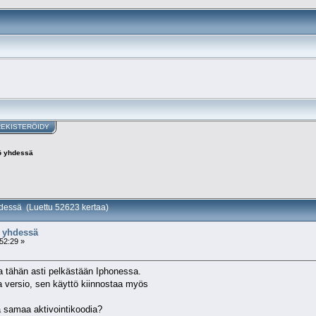
REKISTERÖIDY
tö yhdessä
hdessä (Luettu 52623 kertaa)
ö yhdessä
52:29 »
ta tähän asti pelkästään Iphonessa.
ma versio, sen käyttö kiinnostaa myös
 samaa aktivointikoodia?