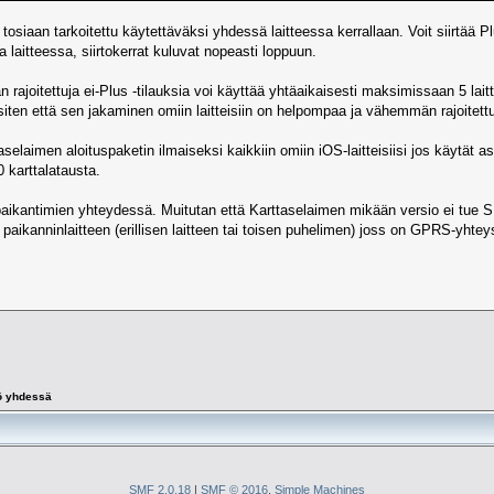
n tosiaan tarkoitettu käytettäväksi yhdessä laitteessa kerrallaan. Voit siirtää 
a laitteessa, siirtokerrat kuluvat nopeasti loppuun.
an rajoitettuja ei-Plus -tilauksia voi käyttää yhtäaikaisesti maksimissaan 5 la
 siten että sen jakaminen omiin laitteisiin on helpompaa ja vähemmän rajoitet
aselaimen aloituspaketin ilmaiseksi kaikkiin omiin iOS-laitteisiisi jos käytät 
0 karttalatausta.
aikantimien yhteydessä. Muitutan että Karttaselaimen mikään versio ei tue 
 paikanninlaitteen (erillisen laitteen tai toisen puhelimen) joss on GPRS-yhteys
tö yhdessä
SMF 2.0.18
|
SMF © 2016
,
Simple Machines