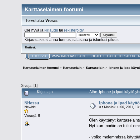
Karttaselaimen foorumi
Tervetuloa
Vieras
Ole hyvä ja
kirjaudu
tai
rekisteröidy
.
Kirjautuaksesi anna tunnus, salasana ja istuntosi pituus
Uutiset:
ETUSIVU
WWW.KARTTASELAIN.FI
OHJEET
HAKU
KIRJAUDU
Karttaselaimen foorumi
>
Karttaselain
>
Karttaselain
>
Iphone ja Ipad käyt
Sivuja: [
1
]
Kirjoittaja
Aihe: Iphone ja Ipad käyttö y
NHessu
Iphone ja Ipad käytt
Newbie
«
:
Maaliskuu 06, 2011, 13:
Viestejä: 5
Olen käyttänyt karttaselain
Nyt kun Ipadiin on tullut o
- voiko molemmissa käyttää