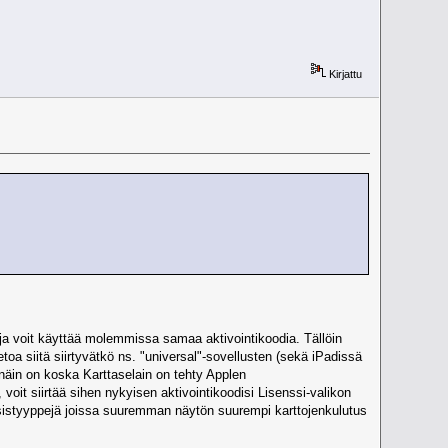
Kirjattu
 ja voit käyttää molemmissa samaa aktivointikoodia. Tällöin
toa siitä siirtyvätkö ns. "universal"-sovellusten (sekä iPadissä
ä näin on koska Karttaselain on tehty Applen
oit siirtää sihen nykyisen aktivointikoodisi Lisenssi-valikon
nsistyyppejä joissa suuremman näytön suurempi karttojenkulutus