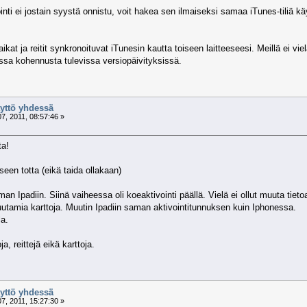
ti ei jostain syystä onnistu, voit hakea sen ilmaiseksi samaa iTunes-tiliä käytt
kat ja reitit synkronoituvat iTunesin kautta toiseen laitteeseesi. Meillä ei viel
ossa kohennusta tulevissa versiopäivityksissä.
äyttö yhdessä
7, 2011, 08:57:46 »
ta!
seen totta (eikä taida ollakaan)
n Ipadiin. Siinä vaiheessa oli koeaktivointi päällä. Vielä ei ollut muuta tietoa
muutamia karttoja. Muutin Ipadiin saman aktivointitunnuksen kuin Iphonessa.
la.
.
ja, reittejä eikä karttoja.
äyttö yhdessä
7, 2011, 15:27:30 »