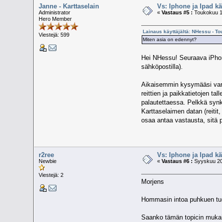
Janne - Karttaselain
Vs: Iphone ja Ipad k
Administrator
«
Vastaus #5 :
Toukokuu 14
Hero Member
Lainaus käyttäjältä: NHessu - To
Viestejä: 599
Miten asia on edennyt?
Hei NHessu! Seuraava iPhone
sähköpostilla).
Aikaisemmin kysymääsi varmu
reittien ja paikkatietojen t
palautettaessa. Pelkkä synkro
Karttaselaimen datan (reitit
osaa antaa vastausta, sitä 
r2ree
Vs: Iphone ja Ipad k
Newbie
«
Vastaus #6 :
Syyskuu 20,
Viestejä: 2
Morjens
Hommasin intoa puhkuen tuon 
Saanko tämän topicin mukais