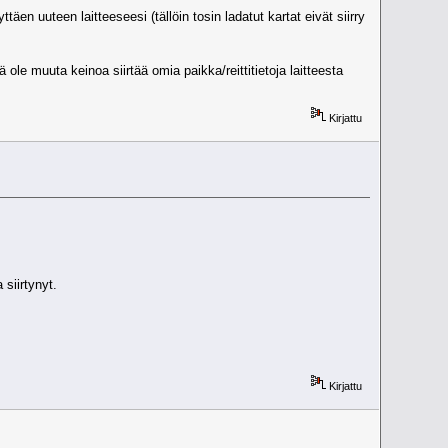
äen uuteen laitteeseesi (tällöin tosin ladatut kartat eivät siirry
ä ole muuta keinoa siirtää omia paikka/reittitietoja laitteesta
Kirjattu
 siirtynyt.
Kirjattu