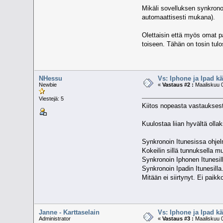
Mikäli sovelluksen synkronoin
automaattisesti mukana).
Olettaisin että myös omat pai
toiseen. Tähän on tosin tul
NHessu
Vs: Iphone ja Ipad k
Newbie
«
Vastaus #2 :
Maaliskuu 0
Viestejä: 5
Kiitos nopeasta vastaukses
Kuulostaa liian hyvältä ollak
Synkronoin Itunesissa ohjelma
Kokeilin sillä tunnuksella 
Synkronoin Iphonen Itunesil
Synkronoin Ipadin Itunesilla
Mitään ei siirtynyt. Ei paikko
Janne - Karttaselain
Vs: Iphone ja Ipad k
Administrator
«
Vastaus #3 :
Maaliskuu 0