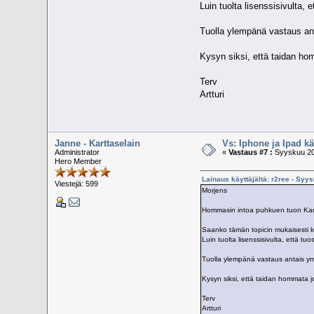
Luin tuolta lisenssisivulta, 
Tuolla ylempänä vastaus an
Kysyn siksi, että taidan hom
Terv
Artturi
Janne - Karttaselain
Vs: Iphone ja Ipad k
Administrator
«
Vastaus #7 :
Syyskuu 20,
Hero Member
Lainaus käyttäjältä: r2ree - Syy
Viestejä: 599
Morjens
Hommasin intoa puhkuen tuon Kartta
Saanko tämän topicin mukaisesti k
Luin tuolta lisenssisivulta, että tuo
Tuolla ylempänä vastaus antais y
Kysyn siksi, että taidan hommata jo
Terv
Artturi