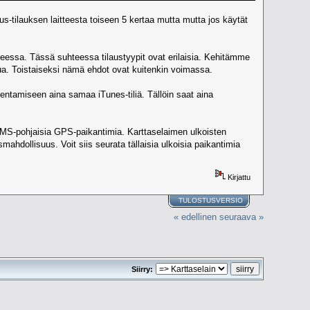
Plus-tilauksen laitteesta toiseen 5 kertaa mutta mutta jos käytät
itteessa. Tässä suhteessa tilaustyypit ovat erilaisia. Kehitämme
tua. Toistaiseksi nämä ehdot ovat kuitenkin voimassa.
asentamiseen aina samaa iTunes-tiliä. Tällöin saat aina
SMS-pohjaisia GPS-paikantimia. Karttaselaimen ulkoisten
mahdollisuus. Voit siis seurata tällaisia ulkoisia paikantimia
Kirjattu
TULOSTUSVERSIO
« edellinen
seuraava »
Siirry: