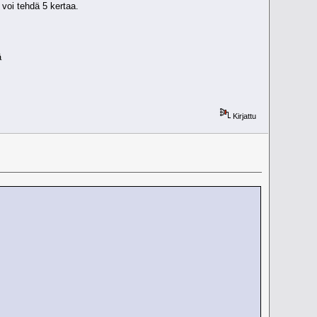
n voi tehdä 5 kertaa.
ä
Kirjattu