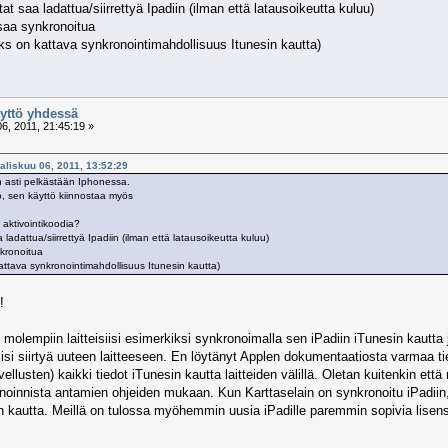
at saa ladattua/siirrettyä Ipadiin (ilman että latausoikeutta kuluu)
 saa synkronoitua
oks on kattava synkronointimahdollisuus Itunesin kautta)
äyttö yhdessä
6, 2011, 21:45:19 »
aliskuu 06, 2011, 13:52:29
n asti pelkästään Iphonessa.
io, sen käyttö kiinnostaa myös
aktivointikoodia?
ladattua/siirrettyä Ipadiin (ilman että latausoikeutta kuluu)
nkronoitua
kattava synkronointimahdollisuus Itunesin kautta)
!
molempiin laitteisiisi esimerkiksi synkronoimalla sen iPadiin iTunesin kautta
lisi siirtyä uuteen laitteeseen. En löytänyt Applen dokumentaatiosta varmaa tie
ellusten) kaikki tiedot iTunesin kautta laitteiden välillä. Oletan kuitenkin ett
oinnista antamien ohjeiden mukaan. Kun Karttaselain on synkronoitu iPadiin, v
on kautta. Meillä on tulossa myöhemmin uusia iPadille paremmin sopivia lise