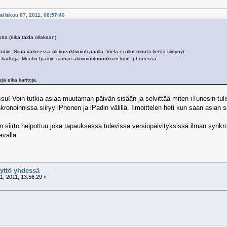
aliskuu 07, 2011, 08:57:46
tta (eikä taida ollakaan)
in. Siinä vaiheessa oli koeaktivointi päällä. Vielä ei ollut muuta tietoa siirtynyt.
a karttoja. Muutin Ipadiin saman aktivointitunnuksen kuin Iphonessa.
tejä eikä karttoja.
ssu! Voin tutkia asiaa muutaman päivän sisään ja selvittää miten iTunesin tul
nkronoinnissa siiryy iPhonen ja iPadin välillä. Ilmoittelen heti kun saan asian s
jen siirto helpottuu joka tapauksessa tulevissa versiopäivityksissä ilman synkr
valla.
äyttö yhdessä
, 2011, 13:56:29 »