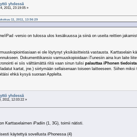
äyttö yhdessä
, 2011, 23:19:05 »
ukokuu 11, 2011, 13:56:29
/iPad -versio on tulossa ulos kesäkuussa ja siinä on useita reittien jakamis
uskopiointiasiaan ei ole löytynyt yksikäsitteistä vastausta. Karttaselain 
allennukseen. Dokumenttikansio varmuuskopioidaan iTunesiin aina kun laite lii
nointi ei siis välttämättä riitä vaan sinun tulisi
palauttaa iPhonen tiedoist
, ladatut kartat, jne.) siirtymään sellaisenaan toiseen laitteeseen. Siihen m
pitäisi ehkä kysyä suoraan Applelta.
äyttö yhdessä
 2011, 12:03:22 »
Karttaselaimen iPadiin (1, 3G), toimii nätisti.
esti käytettyä sovellusta iPhonessa (4)