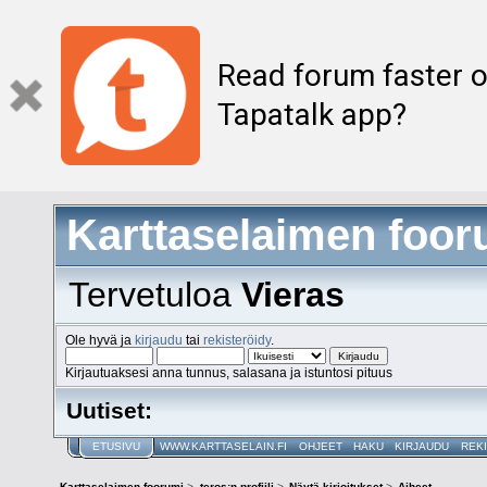
Read forum faster o
Tapatalk app?
Karttaselaimen foor
Tervetuloa
Vieras
Ole hyvä ja
kirjaudu
tai
rekisteröidy
.
Kirjautuaksesi anna tunnus, salasana ja istuntosi pituus
Uutiset:
ETUSIVU
WWW.KARTTASELAIN.FI
OHJEET
HAKU
KIRJAUDU
REK
Karttaselaimen foorumi
>
teros:n profiili
>
Näytä kirjoitukset
>
Aiheet