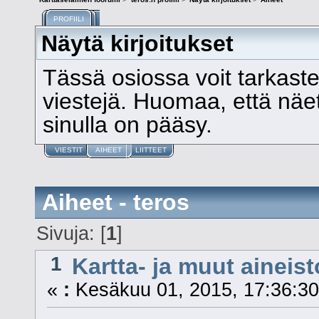
PROFIILI
Näytä kirjoitukset
Tässä osiossa voit tarkast
viestejä. Huomaa, että näet v
sinulla on pääsy.
VIESTIT
AIHEET
LIITTEET
Aiheet - teros
Sivuja: [
1
]
1
Kartta- ja muut aineist
«
:
Kesäkuu 01, 2015, 17:36:30