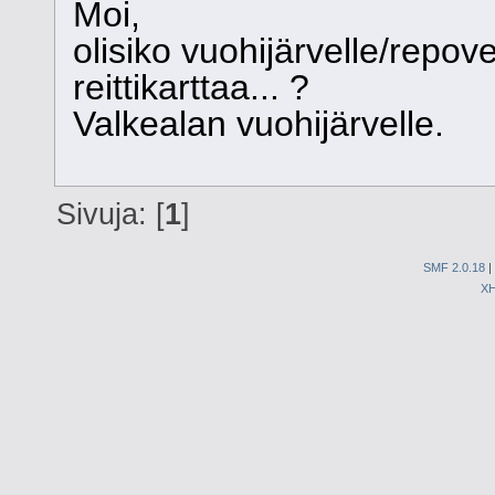
Moi,
olisiko vuohijärvelle/repov
reittikarttaa... ?
Valkealan vuohijärvelle.
Sivuja: [
1
]
SMF 2.0.18
|
X