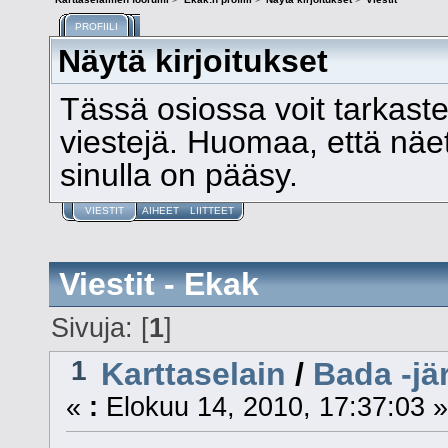
PROFIILI
Näytä kirjoitukset
Tässä osiossa voit tarkast
viestejä. Huomaa, että näet v
sinulla on pääsy.
VIESTIT
AIHEET
LIITTEET
Viestit - Ekak
Sivuja: [
1
]
1
Karttaselain
/
Bada -jä
«
:
Elokuu 14, 2010, 17:37:03 »