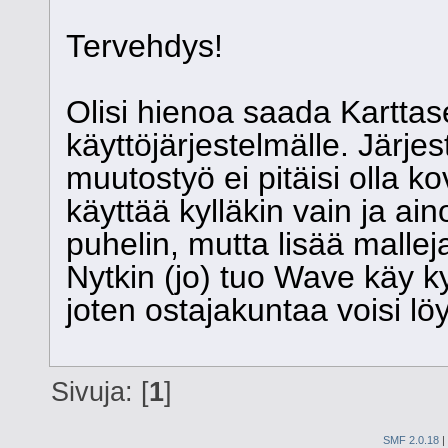
Tervehdys!
Olisi hienoa saada Kartta
käyttöjärjestelmälle. Järje
muutostyö ei pitäisi olla k
käyttää kylläkin vain ja 
puhelin, mutta lisää mallej
Nytkin (jo) tuo Wave käy 
joten ostajakuntaa voisi lö
Sivuja: [
1
]
SMF 2.0.18
|