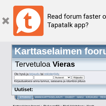
Read forum faster o
Tapatalk app?
Karttaselaimen foor
Tervetuloa
Vieras
Ole hyvä ja
kirjaudu
tai
rekisteröidy
.
Kirjautuaksesi anna tunnus, salasana ja istuntosi pituus
Uutiset:
ETUSIVU
WWW.KARTTASELAIN.FI
OHJEET
HAKU
KIRJAUDU
REK
Karttaselaimen foorumi
>
Ekak:n profiili
>
Näytä kirjoitukset
>
Viestit