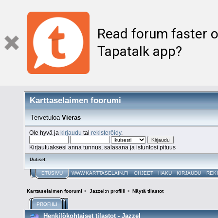
Read forum faster o
Tapatalk app?
Karttaselaimen foorumi
Tervetuloa
Vieras
Ole hyvä ja
kirjaudu
tai
rekisteröidy
.
Kirjautuaksesi anna tunnus, salasana ja istuntosi pituus
Uutiset:
ETUSIVU
WWW.KARTTASELAIN.FI
OHJEET
HAKU
KIRJAUDU
REK
Karttaselaimen foorumi
>
Jazzel:n profiili
>
Näytä tilastot
PROFIILI
Henkilökohtaiset tilastot - Jazzel