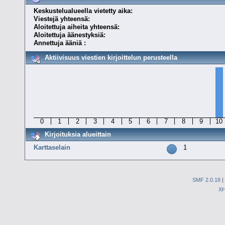
Keskustelualueella vietetty aika:
Viestejä yhteensä:
Aloitettuja aiheita yhteensä:
Aloitettuja äänestyksiä:
Annettuja ääniä :
Aktiivisuus viestien kirjoittelun perusteella
0
1
2
3
4
5
6
7
8
9
10
Kirjoituksia alueittain
Karttaselain
1
SMF 2.0.18
|
X