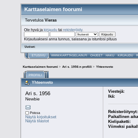
Karttaselaimen foorumi
Tervetuloa
Vieras
Ole hyvä ja
kirjaudu
tai
rekisteröidy
.
Kirjautuaksesi anna tunnus, salasana ja istuntosi pituus
Uutiset:
ETUSIVU
WWW.KARTTASELAIN.FI
OHJEET
HAKU
KIRJAUDU
Karttaselaimen foorumi
>
Ari s. 1956:n profiili
>
Yhteenveto
PROFIILI
Yhteenveto
Viestejä:
Ari s. 1956 
Ikä:
Newbie
Rekisteröitynyt:
Poissa
Paikallinen aika
Näytä kirjoitukset
Näytä tilastot
Kielipaketti:
Viimeksi paikal