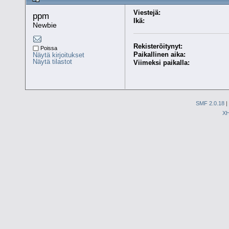
Viestejä:
ppm 
Ikä:
Newbie
Rekisteröitynyt:
Poissa
Paikallinen aika:
Näytä kirjoitukset
Näytä tilastot
Viimeksi paikalla:
SMF 2.0.18
|
X