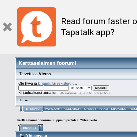
Read forum faster o
Tapatalk app?
Karttaselaimen foorumi
Tervetuloa
Vieras
Ole hyvä ja
kirjaudu
tai
rekisteröidy
.
Kirjautuaksesi anna tunnus, salasana ja istuntosi pituus
Uutiset:
ETUSIVU
WWW.KARTTASELAIN.FI
OHJEET
HAKU
KIRJAUDU
REK
Karttaselaimen foorumi
>
ppm:n profiili
>
Yhteenveto
PROFIILI
Yhteenveto