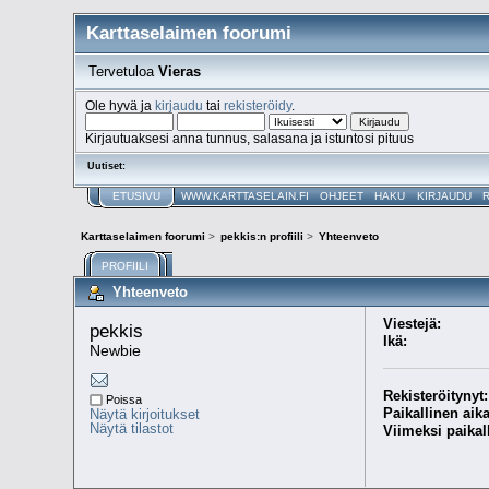
Karttaselaimen foorumi
Tervetuloa
Vieras
Ole hyvä ja
kirjaudu
tai
rekisteröidy
.
Kirjautuaksesi anna tunnus, salasana ja istuntosi pituus
Uutiset:
ETUSIVU
WWW.KARTTASELAIN.FI
OHJEET
HAKU
KIRJAUDU
Karttaselaimen foorumi
>
pekkis:n profiili
>
Yhteenveto
PROFIILI
Yhteenveto
Viestejä:
pekkis 
Ikä:
Newbie
Rekisteröitynyt:
Poissa
Paikallinen aika
Näytä kirjoitukset
Näytä tilastot
Viimeksi paikal