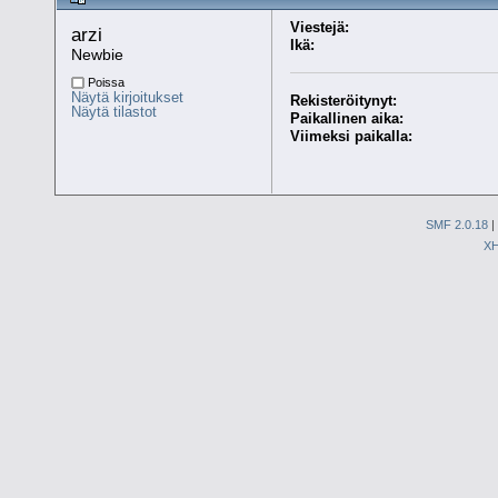
Viestejä:
arzi 
Ikä:
Newbie
Poissa
Näytä kirjoitukset
Rekisteröitynyt:
Näytä tilastot
Paikallinen aika:
Viimeksi paikalla:
SMF 2.0.18
|
X