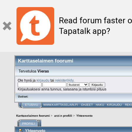
Read forum faster o
Tapatalk app?
Karttaselaimen foorumi
Tervetuloa
Vieras
Ole hyvä ja
kirjaudu
tai
rekisteröidy
.
Kirjautuaksesi anna tunnus, salasana ja istuntosi pituus
Uutiset:
ETUSIVU
WWW.KARTTASELAIN.FI
OHJEET
HAKU
KIRJAUDU
REK
Karttaselaimen foorumi
>
arzi:n profiili
>
Yhteenveto
PROFIILI
Yhteenveto