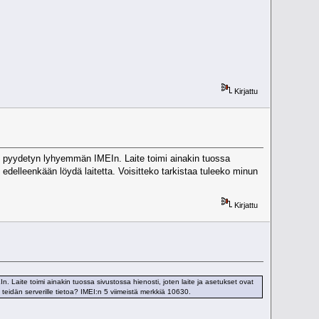
Kirjattu
i pyydetyn lyhyemmän IMEIn. Laite toimi ainakin tuossa
 edelleenkään löydä laitetta. Voisitteko tarkistaa tuleeko minun
Kirjattu
Laite toimi ainakin tuossa sivustossa hienosti, joten laite ja asetukset ovat
 teidän serverille tietoa? IMEI:n 5 viimeistä merkkiä 10630.