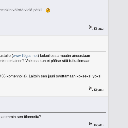
ostakin välistä vielä pätkii.
Kirjattu
stolle (
www.19gps.net
) kokeillessa muutin ainoastaan
enkin erilainen? Vaikeaa kun ei pääse sitä tutkailemaan
456 komennolla). Laitoin sen juuri syöttämään kokeeksi yöksi
Kirjattu
 paremmin sen tilannetta?
Kirjattu