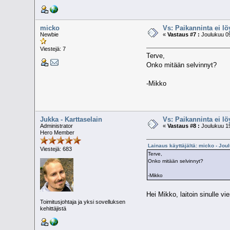
micko
Vs: Paikanninta ei l
Newbie
«
Vastaus #7 :
Joulukuu 09
Viestejä: 7
Terve,
Onko mitään selvinnyt?
-Mikko
Jukka - Karttaselain
Vs: Paikanninta ei l
Administrator
«
Vastaus #8 :
Joulukuu 19
Hero Member
Lainaus käyttäjältä: micko - Jou
Viestejä: 683
Terve,
Onko mitään selvinnyt?
-Mikko
Hei Mikko, laitoin sinulle vi
Toimitusjohtaja ja yksi sovelluksen
kehittäjistä