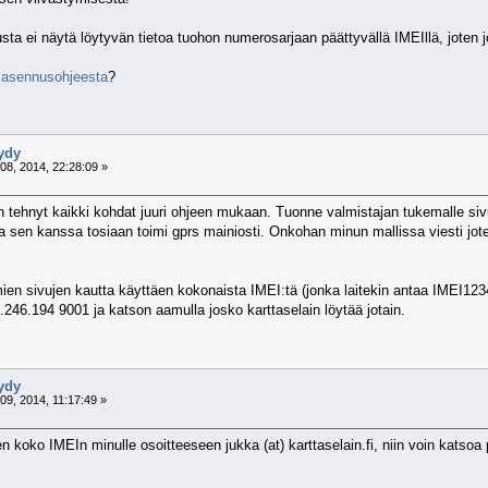
lusta ei näytä löytyvän tietoa tuohon numerosarjaan päättyvällä IMEIllä, joten j
t
asennusohjeesta
?
öydy
8, 2014, 22:28:09 »
n tehnyt kaikki kohdat juuri ohjeen mukaan. Tuonne valmistajan tukemalle sivu
ja sen kanssa tosiaan toimi gprs mainiosti. Onkohan minun mallissa viesti jot
ien sivujen kautta käyttäen kokonaista IMEI:tä (jonka laitekin antaa IMEI123
2.246.194 9001 ja katson aamulla josko karttaselain löytää jotain.
öydy
9, 2014, 11:17:49 »
n koko IMEIn minulle osoitteeseen jukka (at) karttaselain.fi, niin voin katsoa