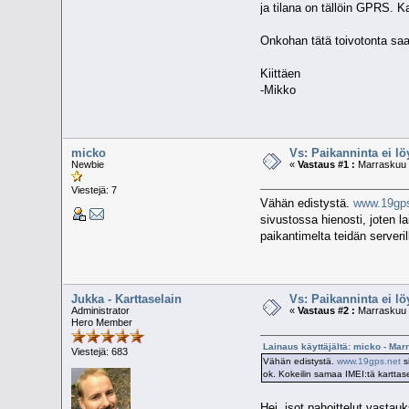
ja tilana on tällöin GPRS. Kar
Onkohan tätä toivotonta sa
Kiittäen
-Mikko
micko
Vs: Paikanninta ei l
Newbie
«
Vastaus #1 :
Marraskuu 0
Viestejä: 7
Vähän edistystä.
www.19gps
sivustossa hienosti, joten l
paikantimelta teidän serveri
Jukka - Karttaselain
Vs: Paikanninta ei l
Administrator
«
Vastaus #2 :
Marraskuu 0
Hero Member
Lainaus käyttäjältä: micko - Mar
Viestejä: 683
Vähän edistystä.
www.19gps.net
s
ok. Kokeilin samaa IMEI:tä karttase
Hei, isot pahoittelut vastau