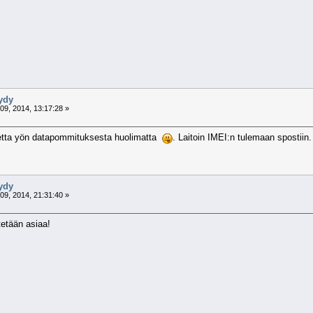
öydy
9, 2014, 13:17:28 »
itetta yön datapommituksesta huolimatta
. Laitoin IMEI:n tulemaan spostiin.
öydy
9, 2014, 21:31:40 »
itetään asiaa!