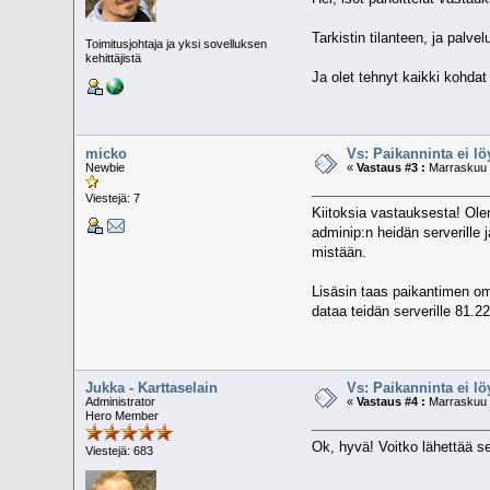
Tarkistin tilanteen, ja palve
Toimitusjohtaja ja yksi sovelluksen
kehittäjistä
Ja olet tehnyt kaikki kohda
micko
Vs: Paikanninta ei l
Newbie
«
Vastaus #3 :
Marraskuu 0
Viestejä: 7
Kiitoksia vastauksesta! Ole
adminip:n heidän serverille 
mistään.
Lisäsin taas paikantimen om
dataa teidän serverille 81.2
Jukka - Karttaselain
Vs: Paikanninta ei l
Administrator
«
Vastaus #4 :
Marraskuu 0
Hero Member
Ok, hyvä! Voitko lähettää se
Viestejä: 683