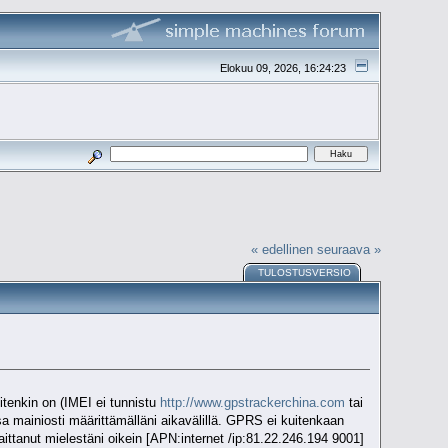
Elokuu 09, 2026, 16:24:23
« edellinen
seuraava »
TULOSTUSVERSIO
uitenkin on (IMEI ei tunnistu
http://www.gpstrackerchina.com
tai
assa mainiosti määrittämälläni aikavälillä. GPRS ei kuitenkaan
ittanut mielestäni oikein [APN:internet /ip:81.22.246.194 9001]