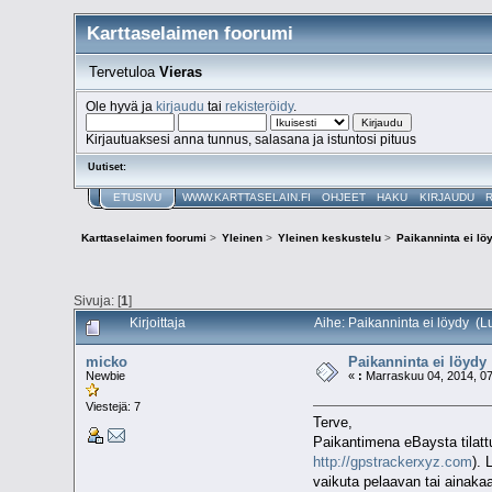
Karttaselaimen foorumi
Tervetuloa
Vieras
Ole hyvä ja
kirjaudu
tai
rekisteröidy
.
Kirjautuaksesi anna tunnus, salasana ja istuntosi pituus
Uutiset:
ETUSIVU
WWW.KARTTASELAIN.FI
OHJEET
HAKU
KIRJAUDU
Karttaselaimen foorumi
>
Yleinen
>
Yleinen keskustelu
>
Paikanninta ei lö
Sivuja: [
1
]
Kirjoittaja
Aihe: Paikanninta ei löydy (L
micko
Paikanninta ei löydy
Newbie
«
:
Marraskuu 04, 2014, 07
Viestejä: 7
Terve,
Paikantimena eBaysta tilattu 
http://gpstrackerxyz.com
). 
vaikuta pelaavan tai ainakaa