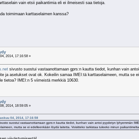
ttaselain vain etsii paikantimia eli ei ilmeisesti saa tietoja.
ada toimimaan karttaselaimen kanssa?
öydy
4, 2014, 17:16:58 »
.net
sivusto suostui vastaanottamaan gprs:n kautta tiedot, kunhan vain anto
aite ja asetukset ovat ok. Kokeilin samaa IMEI:tä karttaselaimeen, mutta se ei
lle tietoa? IMEI:n 5 viimeistä merkkiä 10630.
öydy
8, 2014, 18:59:05 »
raskuu 04, 2014, 17:16:58
ivusto suostui vastaanottamaan gprs:n kautta tiedot, kunhan vain antoi pyydetyn lyhyemmän IMEIn. 
laimeen, mutta se ei edelleenkään löydä laitetta. Voisitteko tarkistaa tuleeko minun paikantimelta
ksen viivästymisestä!