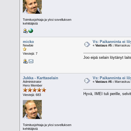
Toimitusjohtaja ja yksi sovelluksen
kehittäjistä
micko
Vs: Paikanninta ei l
Newbie
«
Vastaus #5 :
Marraskuu 0
Viestejä: 7
Joo eipä selain löytänyt la
Jukka - Karttaselain
Vs: Paikanninta ei l
Administrator
«
Vastaus #6 :
Marraskuu 0
Hero Member
Hyvä, IMEI tuli perille, selv
Viestejä: 683
Toimitusjohtaja ja yksi sovelluksen
kehittäjistä