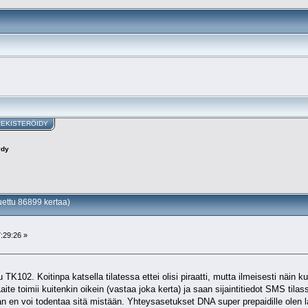
REKISTERÖIDY
ydy
uettu 86899 kertaa)
:29:26 »
TK102. Koitinpa katsella tilatessa ettei olisi piraatti, mutta ilmeisesti näin k
Laite toimii kuitenkin oikein (vastaa joka kerta) ja saan sijaintitiedot SMS til
n en voi todentaa sitä mistään. Yhteysasetukset DNA super prepaidille olen la