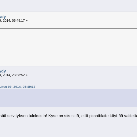
öydy
, 2014, 05:49:17 »
öydy
, 2014, 23:58:52 »
lukuu 09, 2014, 05:49:17
estiä selvityksen tuloksista! Kyse on siis siitä, että piraattilaite käyttää valite