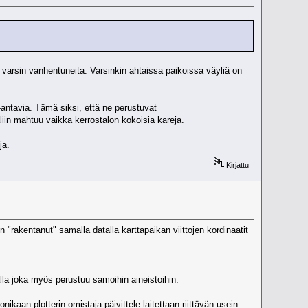
lla varsin vanhentuneita. Varsinkin ahtaissa paikoissa väyliä on
-antavia. Tämä siksi, että ne perustuvat
liin mahtuu vaikka kerrostalon kokoisia kareja.
ja.
Kirjattu
"rakentanut" samalla datalla karttapaikan viittojen kordinaatit
lla joka myös perustuu samoihin aineistoihin.
aan plotterin omistaja päivittele laitettaan riittävän usein