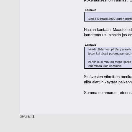
Kokemuksesi on varmasti tosi
Lainaus
Empä luottaisi 2000 euron plotter
Naulan kantaan. Maastotiedot
kartattomuus, ainakin jos o
Lainaus
Nooh tähän asti pärjätty tsaarin aik
joten kai tässä parempaan suunta
Ai niin ja ei muuten mene karille
enemmän kuin karttoihin.
Sisävesien vihreitten merika
niitä alettiin käyttää paikan
Summa summarum, eteensä ka
Sivuja: [
1
]