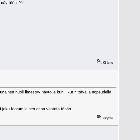
. näyttöön ??
Kirjattu
inen nuoli ilmestyy näytölle kun liikut riittävällä nopeudella
i joku foorumilainen osaa vastata tähän.
Kirjattu