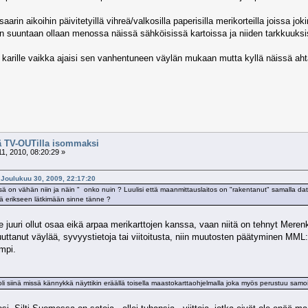
rin aikoihin päivitetyillä vihreä/valkosilla paperisilla merikorteilla joissa jo
suuntaan ollaan menossa näissä sähköisissä kartoissa ja niiden tarkkuuksi
arille vaikka ajaisi sen vanhentuneen väylän mukaan mutta kyllä näissä aht
tä TV-OUTilla isommaksi
, 2010, 08:20:29 »
- Joulukuu 30, 2009, 22:17:20
ä on vähän niin ja näin " onko nuin ? Luulisi että maanmittauslaitos on "rakentanut" samalla datal
ä erikseen lätkimään sinne tänne ?
e juuri ollut osaa eikä arpaa merikarttojen kanssa, vaan niitä on tehnyt Merenk
ttanut väylää, syvyystietoja tai viitoitusta, niin muutosten päätyminen MML:
ämpi.
i siinä missä kännykkä näyttikin eräällä toisella maastokarttaohjelmalla joka myös perustuu samoih