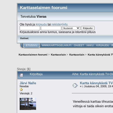
Karttaselaimen foorumi
Tervetuloa
Vieras
Ole hyvä ja
kirjaudu
tai
rekisteröidy
.
Kirjautuaksesi anna tunnus, salasana ja istuntosi pituus
Uutiset:
ETUSIVU
WWW.KARTTASELAIN.FI
OHJEET
HAKU
KIRJAUDU
Karttaselaimen foorumi
>
Karttaselain
>
Karttaselain
>
Kartta kännykästä 
Sivuja: [
1
]
Kirjoittaja
Aihe: Kartta kännykästä TV-O
Järvi Nalle
Kartta kännykästä T
Newbie
«
:
Joulukuu 04, 2009, 19:
Viestejä: 2
Veneillessä karttaa tihrusta
viittoja ei taida oikein erot