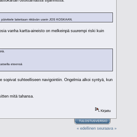
aastokartan osoittamassa sijainnissa.
päivittele laitettaan riittävän usein JOS KOSKAAN.
osia vanha kartta-aineisto on melkeinpä suurempi riski kuin
riä.
katsella eteensä
ne sopivat suhteelliseen navigointiin. Ongelmia alkoi syntyä, kun
itten mitä tahansa.
Kirjattu
TULOSTUSVERSIO
« edellinen
seuraava »