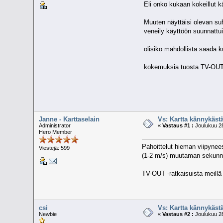
Eli onko kukaan kokeillut k
Muuten näyttäisi olevan suh
veneily käyttöön suunnattuih
olisiko mahdollista saada k
kokemuksia tuosta TV-OUT
Janne - Karttaselain
Vs: Kartta kännykäs
Administrator
«
Vastaus #1 :
Joulukuu 28
Hero Member
Pahoittelut hieman viipynees
Viestejä: 599
(1-2 m/s) muutaman sekunni
TV-OUT -ratkaisuista meillä
csi
Vs: Kartta kännykäs
Newbie
«
Vastaus #2 :
Joulukuu 28