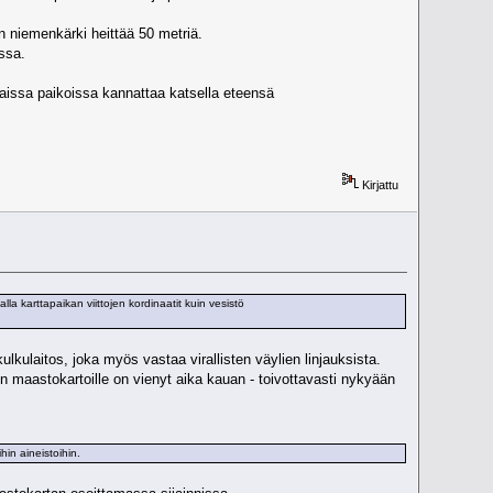
kin niemenkärki heittää 50 metriä.
ssa.
aissa paikoissa kannattaa katsella eteensä
Kirjattu
la karttapaikan viittojen kordinaatit kuin vesistö
ulkulaitos, joka myös vastaa virallisten väylien linjauksista.
n maastokartoille on vienyt aika kauan - toivottavasti nykyään
in aineistoihin.