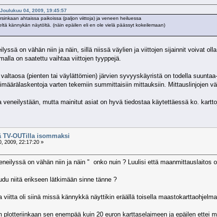
- Joulukuu 04, 2009, 19:45:57
rsinkaan ahtaissa paikoissa (paljon viittoja) ja veneen heiluessa
eneltä kännykän näytöltä. (näin epäilen eli en ole vielä päässyt kokeilemaan)
yssä on vähän niin ja näin, sillä niissä väylien ja viittojen sijainnit voivat o
amalla on saatettu vaihtaa viittojen tyyppejä.
 valtaosa (pienten tai väylättömien) järvien syvyyskäyristä on todella suuntaa
äärälaskentoja varten tekemiin summittaisiin mittauksiin. Mittauslinjojen vä
 veneilystään, mutta mainitut asiat on hyvä tiedostaa käytettäessä ko. kartto
tä TV-OUTilla isommaksi
, 2009, 22:17:20 »
eilyssä on vähän niin ja näin " onko nuin ? Luulisi että maanmittauslaitos on 
u niitä erikseen lätkimään sinne tänne ?
iitta oli siinä missä kännykkä näyttikin eräällä toisella maastokarttaohjelma
otteriinkaan sen enempää kuin 20 euron karttaselaimeen ja epäilen ettei monik