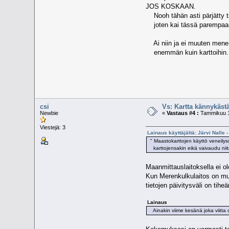
JOS KOSKAAN.
Nooh tähän asti pärjätty tsaa
joten kai tässä parempaan 
Ai niin ja ei muuten mene k
enemmän kuin karttoihin.
csi
Vs: Kartta kännykäs
Newbie
«
Vastaus #4 :
Tammikuu 11
Viestejä: 3
Lainaus käyttäjältä: Järvi Nalle 
" Maastokarttojen käyttö veneilyss
karttojensakin eikä vaivaudu niit
Maanmittauslaitoksella ei ol
Kun Merenkulkulaitos on muu
tietojen päivitysväli on tihe
Lainaus
Ainakin viime kesänä joka viitta ol