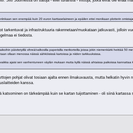
. Silti Suomessa on satoja - ellei tuhansia - viittoja, jotka eivät ole enää m
iinkaan sen enempää kuin 20 euron karttaselaimeen ja epäilen ettei monikaan plotterin omistaja 
 tarkentuvat ja infrastruktuuria rakennetaan/muokataan jatkuvasti, jolloin vu
ngelmaa ei tiedosta.
oihin päivitetyillä vihreä/valkosilla paperisilla merikorteilla joissa jokin niemenkärki heittää 50 met
an ollaan menossa näissä sähköisissä kartoissa ja niiden tarkkuuksissa.
 vaikka ajaisi sen vanhentuneen väylän mukaan mutta kyllä näissä ahtaissa paikoissa kannattaa 
rttojen pohjat olivat tosiaan ajalta ennen ilmakuvausta, mutta helkatin hyvin 
nuslaitteiden kanssa.
tsominen on tärkeämpää kuin se kartan tuijottaminen - oli siinä kartassa s