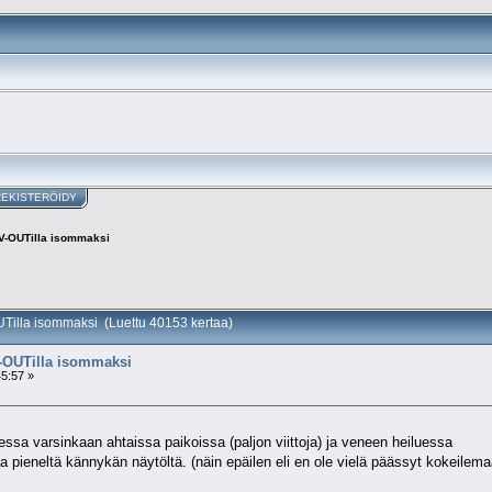
REKISTERÖIDY
TV-OUTilla isommaksi
UTilla isommaksi (Luettu 40153 kertaa)
V-OUTilla isommaksi
45:57 »
essa varsinkaan ahtaissa paikoissa (paljon viittoja) ja veneen heiluessa
taa pieneltä kännykän näytöltä. (näin epäilen eli en ole vielä päässyt kokeilem