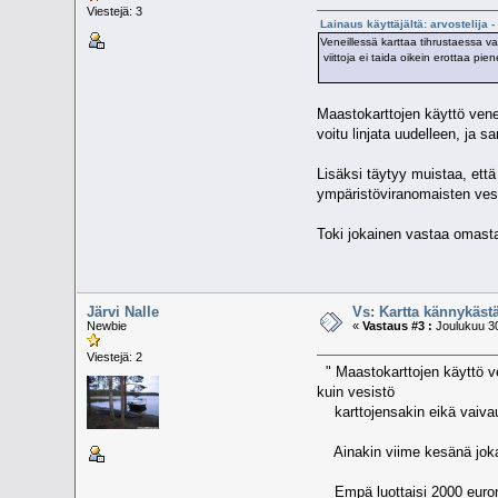
Viestejä: 3
Lainaus käyttäjältä: arvostelija 
Veneillessä karttaa tihrustaessa va
viittoja ei taida oikein erottaa pi
Maastokarttojen käyttö veneil
voitu linjata uudelleen, ja s
Lisäksi täytyy muistaa, että
ympäristöviranomaisten vesim
Toki jokainen vastaa omasta
Järvi Nalle
Vs: Kartta kännykäs
Newbie
«
Vastaus #3 :
Joulukuu 30
Viestejä: 2
" Maastokarttojen käyttö ven
kuin vesistö
karttojensakin eikä vaivaud
Ainakin viime kesänä joka v
Empä luottaisi 2000 euron pl