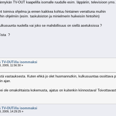
ännykän TV-OUT kaapelilla isomalle ruudulle esim. läppäriin, televisioon yms
t toimiva ohjelma ja ennen kaikkea kohtuu hintainen verrattuna muihin
in ohjelmiin (esim. taskuloiston ja minielmerin huikeisiin hintoihin)
ulkusuunta nuolella vai joko se mahdollisuus on siellä asetuksissa ?
ista ?
tä TV-OUTilla isommaksi
, 2009, 11:56:30 »
tä vastauksesta. Kuten ehkä jo olet huomannutkin, kulkusuuntaa osoittava puna
n ajan.
 ei ole omakohtaista kokemusta, ajatus on kuitenkin kiinnostava! Toivottavast
tä TV-OUTilla isommaksi
, 2009, 14:29:25 »