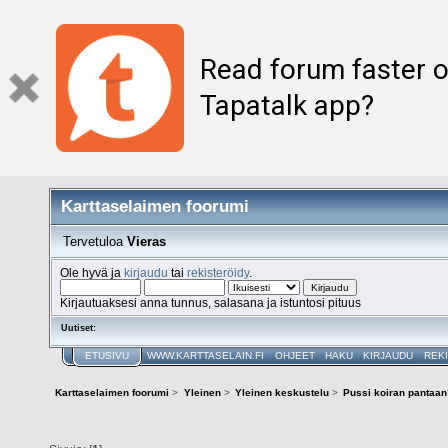
Read forum faster o
Tapatalk app?
Karttaselaimen foorumi
Tervetuloa
Vieras
Ole hyvä ja
kirjaudu
tai
rekisteröidy
.
Kirjautuaksesi anna tunnus, salasana ja istuntosi pituus
Uutiset:
ETUSIVU
WWW.KARTTASELAIN.FI
OHJEET
HAKU
KIRJAUDU
REK
Karttaselaimen foorumi
>
Yleinen
>
Yleinen keskustelu
>
Pussi koiran pantaan