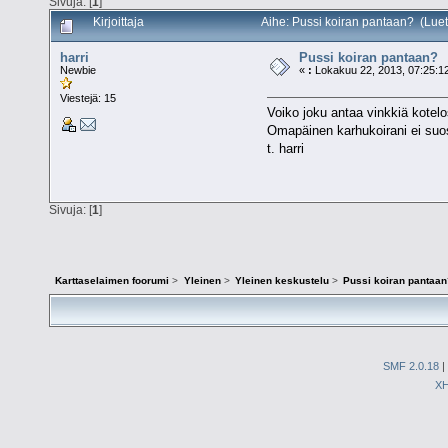
Sivuja: [
1
]
Kirjoittaja
Aihe: Pussi koiran pantaan? (Luet
harri
Pussi koiran pantaan?
Newbie
«
:
Lokakuu 22, 2013, 07:25:1
Viestejä: 15
Voiko joku antaa vinkkiä kotelos
Omapäinen karhukoirani ei suos
t. harri
Sivuja: [
1
]
Karttaselaimen foorumi
>
Yleinen
>
Yleinen keskustelu
>
Pussi koiran pantaan
SMF 2.0.18
|
X