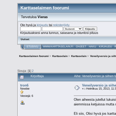
Karttaselaimen foorumi
Tervetuloa
Vieras
Ole hyvä ja
kirjaudu
tai
rekisteröidy
.
Kirjautuaksesi anna tunnus, salasana ja istuntosi pituus
Uutiset:
ETUSIVU
WWW.KARTTASELAIN.FI
OHJEET
HAKU
KIRJAUDU
Karttaselaimen foorumi
>
Karttaselain
>
Karttaselain
>
Veneilyversio ja sii
Sivuja: [
1
]
2
Kirjoittaja
Aihe: Veneilyversio ja siihen 
tron6
Veneilyversio ja siih
Newbie
«
:
Helmikuu 15, 2013, 11:
Viestejä: 6
Olen aiheesta jutellut luku
aiemmissa ketjuissa mutta n
Eli siis, Olisi hyvä jos kar