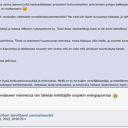
aa sanoa ääneen) että merimerkkidatan antaminen kohtuukäyttöön veisi kenties pohjaa kalliimpien 
en on malttamaton
d- versioiden välimuistin ennakkolataustoimintoihin? Ne eivät ole täysin kuvaamasi kaltaisia, ja t
ivittää ja katsoa millainen nykysysteemi on. Tosin ilman merimerkkejä tämä ei ole kovin kiireellinen 
nusehdotus. Tämä on teknisesti haastavampi toteuttaa, mutta kirjataan ylös meille, ja otamme ko
on kapuloissa ja tableteissa nouseet sen verran että en usko että ainakaan suorituskyky kärsisi.
taa jatkossa.
n hyviä keskustelunavauksia ja ehdotuksia. Meillä on jo nyt paljon veneilijäkäyttäjiä, ja mielelläm
elluksen kehittämisessä. Jatketaan tästä keskustelua, ja tervetuloa mukaan keskusteluun myös m
kevääseen mennessä niin lähetän kehittäjille sixpakin energiajuomaa
siihen tarvittavat ominaisuudet
, 2013, 19:50:29 »