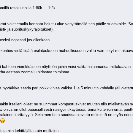
millä resoluutioilla 1:80k ... 1:2k
rtat valitsemalla kartasta haluttu alue venyttämällä sen päälle suorakaide. Sove
isti- ja suorituskykyrajoitukset).
peeksi nopeasti jos ollenkaan.
kenties vielä lisätä esilataukseen mahdollisuuden valita vain tietyt mittakaa
ö kahteen vierekkäiseen näyttöön joihin voisi valita haluamansa mittakaavan.
rha eestaas zoomailu hidastaa toimintaa.
s hyvä/kiva saada pari poikkiviivaa vaikka 1 ja 5 minuutin kohdalle (eli oletet
nakin itselleni olleet ne suurimmat kompastuskivet muuten niin miellyttävän s
avionics on ollut pääasiallisesti navigointikäytössä. Siinä kuitenkin omat pu
malainen karttatyyli). Selaimen tieto saarissa olevista mökeistä on myös erin
n
ja niin kehittäjältä kuin muiltakin.