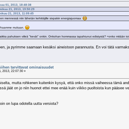
ikuu 01, 2013, 18:48:38
lmikuu 21, 2013, 19:50:29
lmikuu 21, 2013, 11:09:45
seen mennessä niin lähetän kehittäjille sixpakin energiajuomaa
 parhaamme mukaan.
aikka pahuksen viileä "kevät" onkin. Onkohan hommassa tapahtunut edistystä? =onko mitään toi
leen, ja pyrimme saamaan kesäksi aineistoon parannusta. En voi tätä varmaks
siihen tarvittavat ominaisuudet
, 2013, 22:07:30 »
selta, mutta rohkenen kuitenkin kysyä, että onko missä vaiheessa tämä andr
lässä jäät on jo niin huonot ettei mee enää kuin viikko puoltoista kun pääsee ve
oin on lupa odotella uutta versiota?