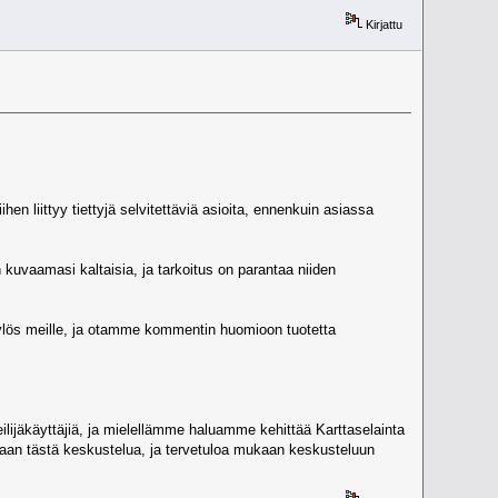
Kirjattu
n liittyy tiettyjä selvitettäviä asioita, ennenkuin asiassa
 kuvaamasi kaltaisia, ja tarkoitus on parantaa niiden
 ylös meille, ja otamme kommentin huomioon tuotetta
eilijäkäyttäjiä, ja mielellämme haluamme kehittää Karttaselainta
taan tästä keskustelua, ja tervetuloa mukaan keskusteluun