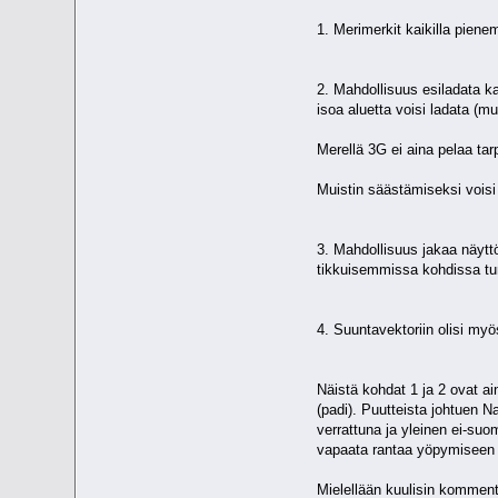
1. Merimerkit kaikilla pienem
2. Mahdollisuus esiladata ka
isoa aluetta voisi ladata (mu
Merellä 3G ei aina pelaa tar
Muistin säästämiseksi voisi 
3. Mahdollisuus jakaa näytt
tikkuisemmissa kohdissa tu
4. Suuntavektoriin olisi myö
Näistä kohdat 1 ja 2 ovat ai
(padi). Puutteista johtuen N
verrattuna ja yleinen ei-suo
vapaata rantaa yöpymisee
Mielellään kuulisin kommentte