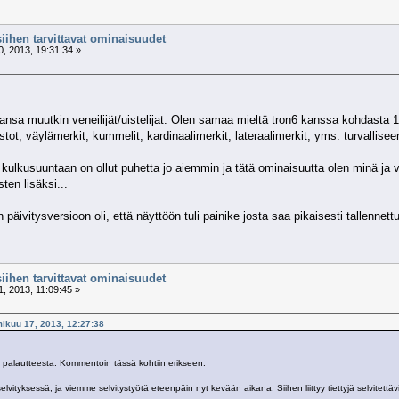
siihen tarvittavat ominaisuudet
, 2013, 19:31:34 »
tansa muutkin veneilijät/uistelijat. Olen samaa mieltä tron6 kanssa kohdast
ot, väylämerkit, kummelit, kardinaalimerkit, lateraalimerkit, yms. turvalliseen
ulkusuuntaan on ollut puhetta jo aiemmin ja tätä ominaisuutta olen minä ja va
ten lisäksi...
vitysversioon oli, että näyttöön tuli painike josta saa pikaisesti tallennettua t
siihen tarvittavat ominaisuudet
, 2013, 11:09:45 »
mikuu 17, 2013, 12:27:38
tä palautteesta. Kommentoin tässä kohtiin erikseen:
elvityksessä, ja viemme selvitystyötä eteenpäin nyt kevään aikana. Siihen liittyy tiettyjä selvitett