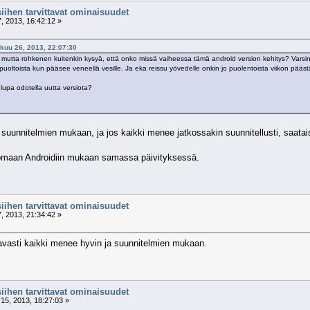
siihen tarvittavat ominaisuudet
, 2013, 16:42:12 »
ikuu 26, 2013, 22:07:30
mutta rohkenen kuitenkin kysyä, että onko missä vaiheessa tämä android version kehitys? Varsinkin
puoltoista kun pääsee veneellä vesille. Ja eka reissu yövedelle onkin jo puolentoista viikon pääst
 lupa odotella uutta versiota?
 suunnitelmien mukaan, ja jos kaikki menee jatkossakin suunnitellusti, saatais
uomaan Androidiin mukaan samassa päivityksessä.
siihen tarvittavat ominaisuudet
, 2013, 21:34:42 »
tavasti kaikki menee hyvin ja suunnitelmien mukaan.
siihen tarvittavat ominaisuudet
15, 2013, 18:27:03 »