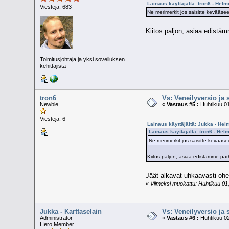
Lainaus käyttäjältä: tron6 - Helm
Viestejä: 683
Ne merimerkit jos saisitte kevääse
Kiitos paljon, asiaa edis
Toimitusjohtaja ja yksi sovelluksen
kehittäjistä
tron6
Vs: Veneilyversio ja 
Newbie
«
Vastaus #5 :
Huhtikuu 01
Viestejä: 6
Lainaus käyttäjältä: Jukka - Hel
Lainaus käyttäjältä: tron6 - Hel
Ne merimerkit jos saisitte kevääs
Kiitos paljon, asiaa edistämme 
Jäät alkavat uhkaavasti oh
«
Viimeksi muokattu: Huhtikuu 01, 
Jukka - Karttaselain
Vs: Veneilyversio ja 
Administrator
«
Vastaus #6 :
Huhtikuu 02
Hero Member