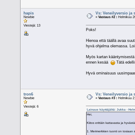
hapis
Vs: Veneilyversio ja 
Newbie
«
Vastaus #2 :
Helmikuu 20
Viestejä: 13
Poks!
Hienoa että täällä avaa suu
hyvä ohjelma olemassa. Loist
Myös kartan kääntymisestä k
ennen kesää
Tätä edellis
Hyvä ominaisuus uusimpaan päi
tron6
Vs: Veneilyversio ja 
Newbie
«
Vastaus #3 :
Helmikuu 21
Viestejä: 6
Lainaus käyttäjältä: Jukka - Hel
Hei,
Kiitos erittäin kattavasta ja hyväs
1. Merimerkkien tuonti on tosiaan s