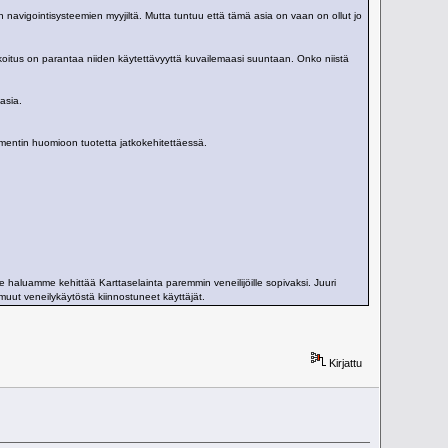
navigointisysteemien myyjiltä. Mutta tuntuu että tämä asia on vaan on ollut jo
arkoitus on parantaa niiden käytettävyyttä kuvailemaasi suuntaan. Onko niistä
asia.
mmentin huomioon tuotetta jatkokehitettäessä.
me haluamme kehittää Karttaselainta paremmin veneilijöille sopivaksi. Juuri
uut veneilykäytöstä kiinnostuneet käyttäjät.
Kirjattu