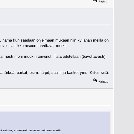
Kirjattu
a 1, nämä kun saadaan ohjelmaan mukaan niin kyllähän meillä on
 vesillä liikkumiseen tarvittavat merkit.
rmasti moni muukin toivonut. Tätä odotellaan (toivottavasti)
ärkeät paikat, esim. tärpit, saaliit ja karikot yms. Kiitos siitä.
Kirjattu
äviä asioita, ennenkuin asiassa voidaan edetä.