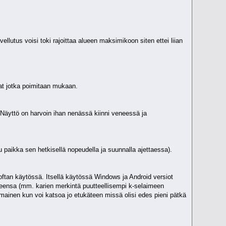
llutus voisi toki rajoittaa alueen maksimikoon siten ettei liian
vat jotka poimitaan mukaan.
 Näyttö on harvoin ihan nenässä kiinni veneessä ja
tu paikka sen hetkisellä nopeudella ja suunnalla ajettaessa).
oftan käytössä. Itsellä käytössä Windows ja Android versiot
utteensa (mm. karien merkintä puutteellisempi k-selaimeen
omainen kun voi katsoa jo etukäteen missä olisi edes pieni pätkä