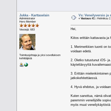
Jukka - Karttaselain
Vs: Veneilyversio ja 
Administrator
«
Vastaus #1 :
Helmikuu 17
Hero Member
Hei,
Viestejä: 683
Kiitos erittäin kattavasta j
1. Merimerkkien tuonti on to
voidaan edetä.
Toimitusjohtaja ja yksi sovelluksen
kehittäjistä
2. Oletko tutustunut iOS- ja
käytettävyyttä kuvailemaasi
3. Erittäin mielenkiintoine
jatkokehitettäessä.
4. Hyvä ehdotus, ja voidaan
Kuten sanottua, nämä olivat 
paremmin veneilijöille sopi
myös muut veneilykäytöstä k