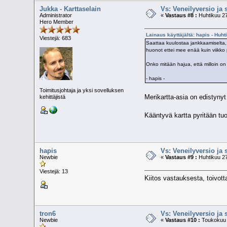
Jukka - Karttaselain
Vs: Veneilyversio ja 
Administrator
«
Vastaus #8 :
Huhtikuu 27
Hero Member
Lainaus käyttäjältä: hapis - Huht
Viestejä: 683
Saattaa kuulostaa jankkaamiselta, 
huonot ettei mee enää kuin viikko 
Onko mitään hajua, että milloin on
- hapis -
Toimitusjohtaja ja yksi sovelluksen
Merikartta-asia on edistynyt
kehittäjistä
Kääntyvä kartta pyritään t
hapis
Vs: Veneilyversio ja 
Newbie
«
Vastaus #9 :
Huhtikuu 27
Viestejä: 13
Kiitos vastauksesta, toivot
tron6
Vs: Veneilyversio ja 
Newbie
«
Vastaus #10 :
Toukokuu 