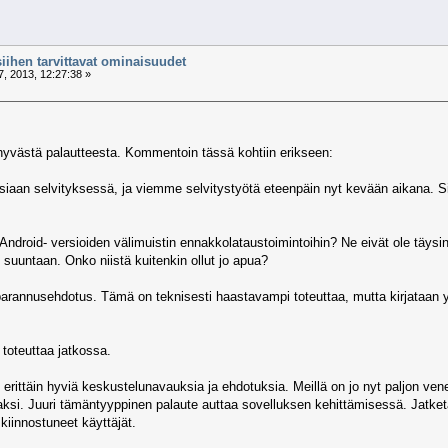
siihen tarvittavat ominaisuudet
, 2013, 12:27:38 »
a hyvästä palautteesta. Kommentoin tässä kohtiin erikseen:
siaan selvityksessä, ja viemme selvitystyötä eteenpäin nyt kevään aikana. Siihe
 Android- versioiden välimuistin ennakkolataustoimintoihin? Ne eivät ole täysin
 suuntaan. Onko niistä kuitenkin ollut jo apua?
n parannusehdotus. Tämä on teknisesti haastavampi toteuttaa, mutta kirjataan
 toteuttaa jatkossa.
erittäin hyviä keskustelunavauksia ja ehdotuksia. Meillä on jo nyt paljon ven
vaksi. Juuri tämäntyyppinen palaute auttaa sovelluksen kehittämisessä. Jatke
iinnostuneet käyttäjät.