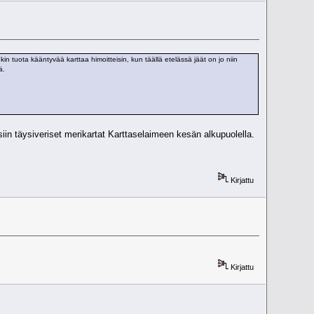
 tuota kääntyvää karttaa himoitteisin, kun täällä etelässä jäät on jo niin
ä.
iin täysiveriset merikartat Karttaselaimeen kesän alkupuolella.
Kirjattu
Kirjattu