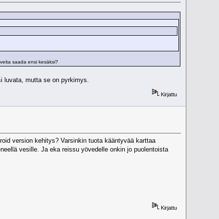
veita saada ensi kesäksi?
i luvata, mutta se on pyrkimys.
Kirjattu
oid version kehitys? Varsinkin tuota kääntyvää karttaa
neellä vesille. Ja eka reissu yövedelle onkin jo puolentoista
Kirjattu