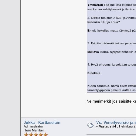
Ymmärrän
että (no tätä ei ehkä s
tosi kauan selvityksessä ja ihmin
2. Oletko tutustunut iOS- ja Androi
kuitenkin ollut jo apua?
En
ole kokeillut, mutta täytyypä pä
3. Erittäin mielenkiintoinen paran
Mukava
kuulla, Nykyiset tehotkin 
4. Hyvä ehdotus, ja voidaan toteut
Kiitoksia.
Kuten sanottua, nämä olivat erittäi
tämäntyyppinen palaute auttaa sov
Ne merimerkit jos saisitte 
Jukka - Karttaselain
Vs: Veneilyversio ja 
Administrator
«
Vastaus #4 :
Helmikuu 21
Hero Member