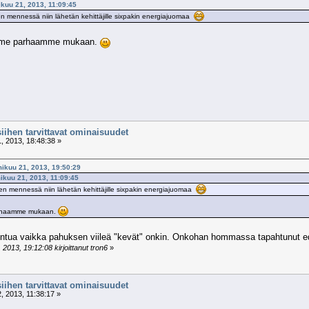
ikuu 21, 2013, 11:09:45
en mennessä niin lähetän kehittäjille sixpakin energiajuomaa
tämme parhaamme mukaan.
siihen tarvittavat ominaisuudet
, 2013, 18:48:38 »
mikuu 21, 2013, 19:50:29
mikuu 21, 2013, 11:09:45
een mennessä niin lähetän kehittäjille sixpakin energiajuomaa
parhaamme mukaan.
entua vaikka pahuksen viileä "kevät" onkin. Onkohan hommassa tapahtunut ed
2013, 19:12:08 kirjoittanut tron6
»
siihen tarvittavat ominaisuudet
, 2013, 11:38:17 »