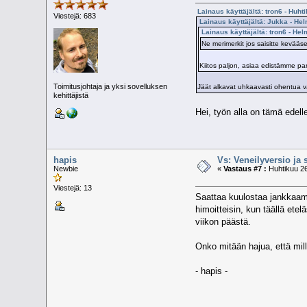
Lainaus käyttäjältä: tron6 - Huht
Viestejä: 683
Lainaus käyttäjältä: Jukka - He
Lainaus käyttäjältä: tron6 - He
Ne merimerkit jos saisitte kevää
Kiitos paljon, asiaa edistämme
Toimitusjohtaja ja yksi sovelluksen
Jäät alkavat uhkaavasti ohentua v
kehittäjistä
Hei, työn alla on tämä edel
hapis
Vs: Veneilyversio ja 
Newbie
«
Vastaus #7 :
Huhtikuu 26
Viestejä: 13
Saattaa kuulostaa jankkaami
himoitteisin, kun täällä ete
viikon päästä.
Onko mitään hajua, että mill
- hapis -