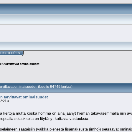
REKISTERÖIDY
hen tarvittavat ominaisuudet
tarvittavat ominaisuudet (Luettu 94749 kertaa)
en tarvittavat ominaisuudet
32:21 »
isia kertoja mutta koska homma on aina jäänyt hieman takavasemmalla niin ava
opealla selauksella en löytänyt kattavia vastauksia.
ttaselaimeen saataisiin (vaikka pienestä lisämaksusta (imho)) seuraavat ominai