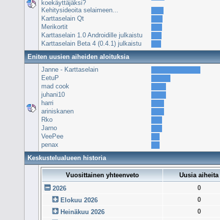
koekäyttäjäksi?
Kehitysideoita selaimeen...
Karttaselain Qt
Merikortit
Karttaselain 1.0 Androidille julkaistu
Karttaselain Beta 4 (0.4.1) julkaistu
Eniten uusien aiheiden aloituksia
Janne - Karttaselain
EetuP
mad cook
juhani10
harri
ariniskanen
Rko
Jarno
VeePee
penax
Keskustelualueen historia
Vuosittainen yhteenveto
Uusia aiheita
0
2026
0
Elokuu 2026
0
Heinäkuu 2026