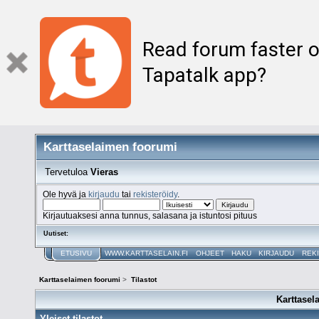
Read forum faster o
Tapatalk app?
Karttaselaimen foorumi
Tervetuloa
Vieras
Ole hyvä ja
kirjaudu
tai
rekisteröidy
.
Kirjautuaksesi anna tunnus, salasana ja istuntosi pituus
Uutiset:
ETUSIVU
WWW.KARTTASELAIN.FI
OHJEET
HAKU
KIRJAUDU
REK
Karttaselaimen foorumi
>
Tilastot
Karttasel
Yleiset tilastot