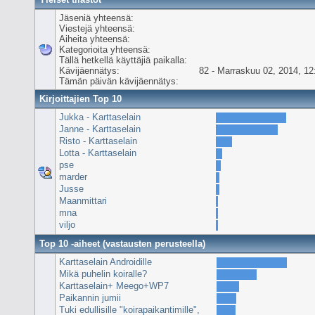
Jäseniä yhteensä:
Viestejä yhteensä:
Aiheita yhteensä:
Kategorioita yhteensä:
Tällä hetkellä käyttäjiä paikalla:
Kävijäennätys:
82 - Marraskuu 02, 2014, 12
Tämän päivän kävijäennätys:
Kirjoittajien Top 10
Jukka - Karttaselain
Janne - Karttaselain
Risto - Karttaselain
Lotta - Karttaselain
pse
marder
Jusse
Maanmittari
mna
viljo
Top 10 -aiheet (vastausten perusteella)
Karttaselain Androidille
Mikä puhelin koiralle?
Karttaselain+ Meego+WP7
Paikannin jumii
Tuki edullisille "koirapaikantimille",