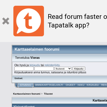
Read forum faster o
Tapatalk app?
Karttaselaimen foorumi
Tervetuloa
Vieras
Ole hyvä ja
kirjaudu
tai
rekisteröidy
.
Kirjautuaksesi anna tunnus, salasana ja istuntosi pituus
Uutiset:
ETUSIVU
WWW.KARTTASELAIN.FI
OHJEET
HAKU
KIRJAUDU
REK
Karttaselaimen foorumi
>
Tilastot
Karttasel
Yleiset tilastot