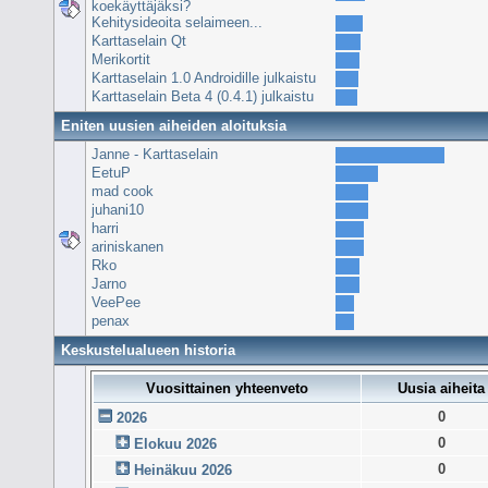
koekäyttäjäksi?
Kehitysideoita selaimeen...
Karttaselain Qt
Merikortit
Karttaselain 1.0 Androidille julkaistu
Karttaselain Beta 4 (0.4.1) julkaistu
Eniten uusien aiheiden aloituksia
Janne - Karttaselain
EetuP
mad cook
juhani10
harri
ariniskanen
Rko
Jarno
VeePee
penax
Keskustelualueen historia
Vuosittainen yhteenveto
Uusia aiheita
0
2026
0
Elokuu 2026
0
Heinäkuu 2026