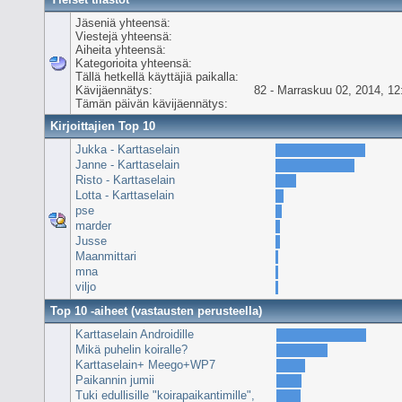
Jäseniä yhteensä:
Viestejä yhteensä:
Aiheita yhteensä:
Kategorioita yhteensä:
Tällä hetkellä käyttäjiä paikalla:
Kävijäennätys:
82 - Marraskuu 02, 2014, 12
Tämän päivän kävijäennätys:
Kirjoittajien Top 10
Jukka - Karttaselain
Janne - Karttaselain
Risto - Karttaselain
Lotta - Karttaselain
pse
marder
Jusse
Maanmittari
mna
viljo
Top 10 -aiheet (vastausten perusteella)
Karttaselain Androidille
Mikä puhelin koiralle?
Karttaselain+ Meego+WP7
Paikannin jumii
Tuki edullisille "koirapaikantimille",